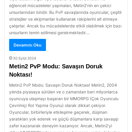
eğlenceli mücadeleler yapmaları, Metin2’nin en çekici
unsurlarından biridir. Bu PvP savaşlarında oyuncular, çeşitli
stratejiler ve ekipmanlar kullanarak rakiplerini alt etmeye
çalışırlar. Ancak bu mücadelelerde etkili olabilmek için bazı
unsurların temin edilmesi gerekmektedir.…
Devamını Oku
30 Eylül 2024
Metin2 PvP Modu: Savaşın Doruk
Noktası!
Metin2 PvP Modu: Savaşın Doruk Noktası! Metin2, 2004
yılında piyasaya sürülen ve o zamandan beri milyonlarca
oyuncuya ulaşmayı başaran bir MMORPG (Çok Oyunculu
Çevrimiçi Rol Yapma Oyunu) olarak dikkat çekiyor.
Oyuncular, birbirleriyle etkileşime geçerek, düşman
yaratıkları yok ederek ve güçlü düşmanlara karşı savaşıp
zafer kazanarak deneyim kazanıyor. Ancak, Metin2’yi