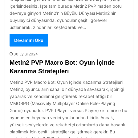
içerisindesiniz. İşte tam burada Metin2 PvP maden botu
devreye giriyor! Metin2’nin Büyülü Dünyası Metin2’nin
büyüleyici dünyasında, oyuncular çeşitli görevler
üstlenerek, zindanları keşfederek ve…
Devamını Oku
30 Eylül 2024
Metin2 PVP Macro Bot: Oyun İçinde
Kazanma Stratejileri
Metin2 PVP Macro Bot: Oyun İçinde Kazanma Stratejileri
Metin2, oyuncuların sanal bir dünyada savaşarak, işbirliği
yaparak ve kendilerini geliştirerek rekabet ettiği bir
MMORPG (Massively Multiplayer Online Role-Playing
Game) oyunudur. PVP (Player versus Player) sistemi ise bu
oyunun en heyecan verici yanlarından biridir. Ancak,
yüksek seviyelerde ve rekabetçi ortamlarda daha başarılı
olabilmek için çeşitli stratejiler geliştirmek gerekir. Bu