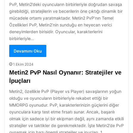
PvP, Metin2’deki oyuncuların birbirleriyle doğrudan savaşa
girebildiği, stratejilerin ve becerilerin öne çıktığı dinamik bir
mücadele ortamı yaratmaktadır. Metin2 PvP’nın Temel
Özellikleri PvP, Metin2’nin sunduğu en heyecan verici
deneyimlerden birisidir. Oyuncular, karakterlerini
birbirleriyle…
Devamını Oku
1 Ekim 2024
Metin2 PvP Nasıl Oynanır: Stratejiler ve
İpuçları
Metin2, özellikle PvP (Player vs Player) savaşlarının yoğun
olduğu ve oyuncuların birbirleriyle rekabet ettiği bir
MMORPG oyunudur. PvP, karakterlerinizin güçlerini diğer
oyunculara karşı test etme fırsatı sunar. Ancak, başarılı
olmak için sadece iyi bir ekipman değil, aynı zamanda etkili
stratejiler ve taktikler de gerekmektedir. İşte Metin2’de PvP
oynamak için bazı önemli stratejiler ve ipuçları. 1.