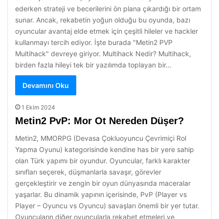
ederken strateji ve becerilerini ön plana çıkardığı bir ortam
sunar. Ancak, rekabetin yoğun olduğu bu oyunda, bazı
oyuncular avantaj elde etmek için çeşitli hileler ve hackler
kullanmayı tercih ediyor. İşte burada "Metin2 PVP
Multihack" devreye giriyor. Multihack Nedir? Multihack,
birden fazla hileyi tek bir yazılımda toplayan bir…
Devamını Oku
1 Ekim 2024
Metin2 PvP: Mor Ot Nereden Düşer?
Metin2, MMORPG (Devasa Çokluoyuncu Çevrimiçi Rol
Yapma Oyunu) kategorisinde kendine has bir yere sahip
olan Türk yapımı bir oyundur. Oyuncular, farklı karakter
sınıfları seçerek, düşmanlarla savaşır, görevler
gerçekleştirir ve zengin bir oyun dünyasında maceralar
yaşarlar. Bu dinamik yapının içerisinde, PvP (Player vs
Player – Oyuncu vs Oyuncu) savaşları önemli bir yer tutar.
Oyuncuların diğer oyuncularla rekabet etmeleri ve