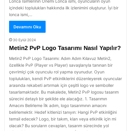
Lonca İsimlerinin Önemi Lonca ismi, oyuncuların oyun
içindeki toplulukları hakkında ilk izlenimini oluşturur. İyi bir
lonca ismi,…
Devamını Oku
30 Eylül 2024
Metin2 PvP Logo Tasarımı Nasıl Yapılır?
Metin2 PvP Logo Tasarımı: Adım Adım Kılavuz Metin2,
özellikle PvP (Player vs Player) savaşlarıyla tanınan bir
çevrimiçi çok oyunculu rol yapma oyunudur. Oyun
toplulukları, kendi PvP etkinliklerini düzenleyerek oyuncular
arasında rekabeti artırmak için çeşitli logo ve semboller
tasarlamaktadır. Bu makalede, Metin2 PvP logosu tasarım
sürecini detaylı bir şekilde ele alacağız. 1. Tasarımın
Amacını Belirleme İlk adım, logo tasarımının amacını
belirlemektir. Hedef kitlenizi tanıyın: Hangi PvP etkinliğini
temsil edecek? Logo, bir takım, klan veya etkinlik için mi
olacak? Bu soruların cevapları, tasarım sürecinde yol