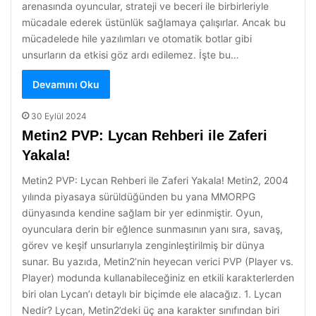
arenasında oyuncular, strateji ve beceri ile birbirleriyle
mücadale ederek üstünlük sağlamaya çalışırlar. Ancak bu
mücadelede hile yazılımları ve otomatik botlar gibi
unsurların da etkisi göz ardı edilemez. İşte bu…
Devamını Oku
30 Eylül 2024
Metin2 PVP: Lycan Rehberi ile Zaferi
Yakala!
Metin2 PVP: Lycan Rehberi ile Zaferi Yakala! Metin2, 2004
yılında piyasaya sürüldüğünden bu yana MMORPG
dünyasında kendine sağlam bir yer edinmiştir. Oyun,
oyunculara derin bir eğlence sunmasının yanı sıra, savaş,
görev ve keşif unsurlarıyla zenginleştirilmiş bir dünya
sunar. Bu yazıda, Metin2’nin heyecan verici PVP (Player vs.
Player) modunda kullanabileceğiniz en etkili karakterlerden
biri olan Lycan’ı detaylı bir biçimde ele alacağız. 1. Lycan
Nedir? Lycan, Metin2’deki üç ana karakter sınıfından biri