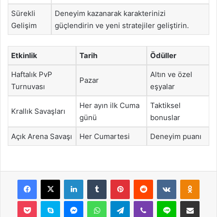
Sürekli
Deneyim kazanarak karakterinizi
Gelişim
güçlendirin ve yeni stratejiler geliştirin.
Etkinlik
Tarih
Ödüller
Haftalık PvP
Altın ve özel
Pazar
Turnuvası
eşyalar
Her ayın ilk Cuma
Taktiksel
Krallık Savaşları
günü
bonuslar
Açık Arena Savaşı
Her Cumartesi
Deneyim puanı
Facebook
X
LinkedIn
Tumblr
Pinterest
Reddit
VKontakte
Odnok
Pocket
Skype
Messenger
WhatsApp
Telegram
Viber
Line
E-Posta ile payla