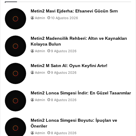
Metin2 Mavi Ejderha: Efsanevi Gücün Sırrı
Admin
10 Ağustos 2026
Metin2 Madencilik Rehberi: Altın ve Kaynakları
Kolayca Bulun
Admin
9 Ağustos 2026
Metin2 M Satın Al: Oyun Keyfini Artır!
Admin
9 Ağustos 2026
Metin2 Lonca Simgesi İndir: En Güzel Tasarımlar
Admin
8 Ağustos 2026
Metin2 Lonca Simgesi Boyutu: İpuçları ve
Öneriler
Admin
8 Ağustos 2026