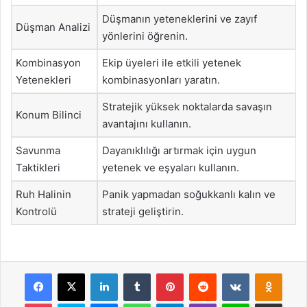
Düşmanın yeteneklerini ve zayıf
Düşman Analizi
yönlerini öğrenin.
Kombinasyon
Ekip üyeleri ile etkili yetenek
Yetenekleri
kombinasyonları yaratın.
Stratejik yüksek noktalarda savaşın
Konum Bilinci
avantajını kullanın.
Savunma
Dayanıklılığı artırmak için uygun
Taktikleri
yetenek ve eşyaları kullanın.
Ruh Halinin
Panik yapmadan soğukkanlı kalın ve
Kontrolü
strateji geliştirin.
Facebook
X
LinkedIn
Tumblr
Pinterest
Reddit
VKontakte
Odnok
Pocket
Skype
Messenger
WhatsApp
Telegram
Viber
Line
E-Posta ile payla