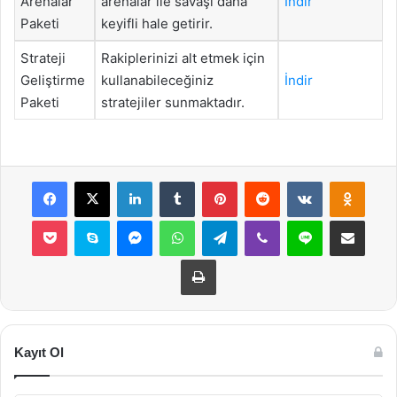
Arenalar
arenalar ile savaşı daha
İndir
Paketi
keyifli hale getirir.
Strateji
Rakiplerinizi alt etmek için
Geliştirme
kullanabileceğiniz
İndir
Paketi
stratejiler sunmaktadır.
Facebook
X
LinkedIn
Tumblr
Pinterest
Reddit
VKontakte
Odnok
Pocket
Skype
Messenger
WhatsApp
Telegram
Viber
Line
E-Posta ile payla
Yazdır
Kayıt Ol