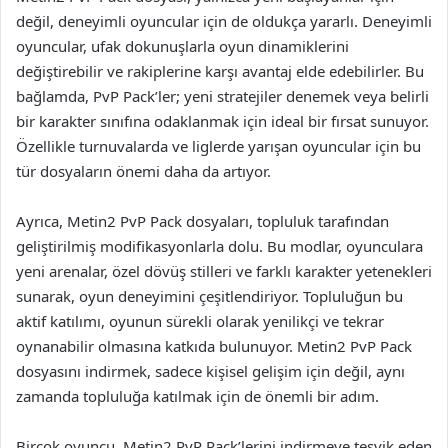
değil, deneyimli oyuncular için de oldukça yararlı. Deneyimli
oyuncular, ufak dokunuşlarla oyun dinamiklerini
değiştirebilir ve rakiplerine karşı avantaj elde edebilirler. Bu
bağlamda, PvP Pack’ler; yeni stratejiler denemek veya belirli
bir karakter sınıfına odaklanmak için ideal bir fırsat sunuyor.
Özellikle turnuvalarda ve liglerde yarışan oyuncular için bu
tür dosyaların önemi daha da artıyor.
Ayrıca, Metin2 PvP Pack dosyaları, topluluk tarafından
geliştirilmiş modifikasyonlarla dolu. Bu modlar, oyunculara
yeni arenalar, özel dövüş stilleri ve farklı karakter yetenekleri
sunarak, oyun deneyimini çeşitlendiriyor. Topluluğun bu
aktif katılımı, oyunun sürekli olarak yenilikçi ve tekrar
oynanabilir olmasına katkıda bulunuyor. Metin2 PvP Pack
dosyasını indirmek, sadece kişisel gelişim için değil, aynı
zamanda topluluğa katılmak için de önemli bir adım.
Birçok oyuncu, Metin2 PvP Pack’lerini indirmeye teşvik eden