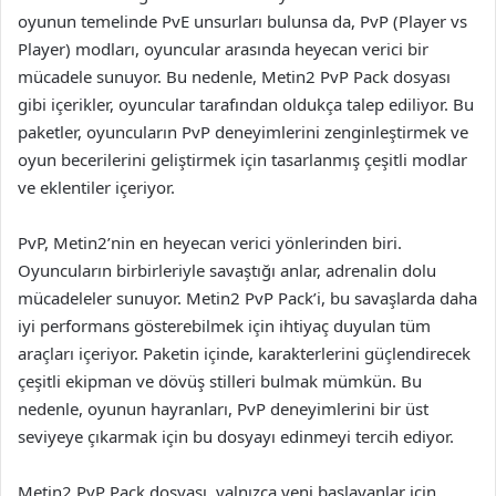
oyunun temelinde PvE unsurları bulunsa da, PvP (Player vs
Player) modları, oyuncular arasında heyecan verici bir
mücadele sunuyor. Bu nedenle, Metin2 PvP Pack dosyası
gibi içerikler, oyuncular tarafından oldukça talep ediliyor. Bu
paketler, oyuncuların PvP deneyimlerini zenginleştirmek ve
oyun becerilerini geliştirmek için tasarlanmış çeşitli modlar
ve eklentiler içeriyor.
PvP, Metin2’nin en heyecan verici yönlerinden biri.
Oyuncuların birbirleriyle savaştığı anlar, adrenalin dolu
mücadeleler sunuyor. Metin2 PvP Pack’i, bu savaşlarda daha
iyi performans gösterebilmek için ihtiyaç duyulan tüm
araçları içeriyor. Paketin içinde, karakterlerini güçlendirecek
çeşitli ekipman ve dövüş stilleri bulmak mümkün. Bu
nedenle, oyunun hayranları, PvP deneyimlerini bir üst
seviyeye çıkarmak için bu dosyayı edinmeyi tercih ediyor.
Metin2 PvP Pack dosyası, yalnızca yeni başlayanlar için