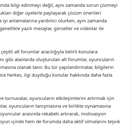
ında bilgi edinmeyi değil, aynı zamanda sorun çözmeyi
lukları diğer üyelerle paylaşarak çözüm önerileri
a iyi anlamalarına yardımcı olurken, aynı zamanda
enellikle yazılı mesajlar, görseller ve videolar ile
şitli alt forumlar aracılığıyla belirli konulara
i gibi alanlarda oluşturulan alt forumlar, oyuncuların
pmasına olanak tanır. Bu tür yapılandırmalar, bilgilerin
ylece herkes, ilgi duyduğu konular hakkında daha fazla
 turnuvalar, oyuncuların etkileşimlerini artırmak için
nlar, oyuncuların tanışmasına ve birlikte oynamasına
, oyuncular arasında rekabeti artırarak, motivasyon
yun içinde hem de forumda daha aktif olmalarını teşvik