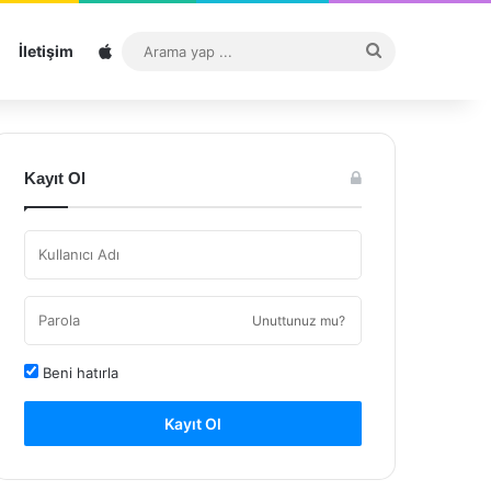
Sitemap
Arama
İletişim
yap
...
Kayıt Ol
Unuttunuz mu?
Beni hatırla
Kayıt Ol