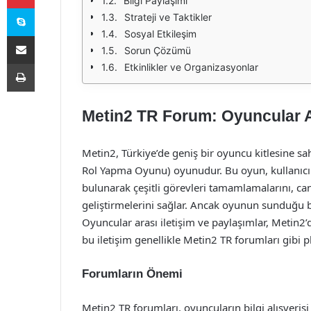
Bilgi Paylaşımı
Skype
Strateji ve Taktikler
Sosyal Etkileşim
E-Posta ile paylaş
Sorun Çözümü
Yazdır
Etkinlikler ve Organizasyonlar
Metin2 TR Forum: Oyuncular Ar
Metin2, Türkiye’de geniş bir oyuncu kitlesine 
Rol Yapma Oyunu) oyunudur. Bu oyun, kullanıcıla
bulunarak çeşitli görevleri tamamlamalarını, can
geliştirmelerini sağlar. Ancak oyunun sunduğu bu
Oyuncular arası iletişim ve paylaşımlar, Metin2’
bu iletişim genellikle Metin2 TR forumları gibi p
Forumların Önemi
Metin2 TR forumları, oyuncuların bilgi alışveriş