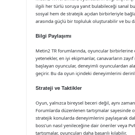
ilgili her türlü soruya yanıt bulabileceği sanal
sosyal hem de stratejik açıdan birbirleriyle bağ
arasında güçlü bir topluluk oluşturabilir ve bu 
Bilgi Paylaşımı
Metin2 TR forumlarında, oyuncular birbirlerine oy
yetenekler, en iyi ekipmanlar, canavarların zayıf 
başlayan oyuncular, deneyimli oyunculardan alac
geçirir. Bu da oyun içindeki deneyimlerini derinle
Strateji ve Taktikler
Oyun, yalnızca bireysel beceri değil, aynı zaman
Forumlarda düzenlenen tartışmalar sayesinde oyu
stratejik konularda deneyimlerini paylaşarak daha b
boss’un nasıl yenileceğine dair öneriler veya PvP
tartışmalar, oyuncuları daha başarılı kılabilir.