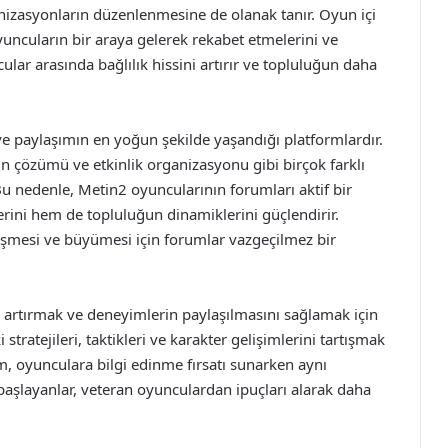
ganizasyonların düzenlenmesine de olanak tanır. Oyun içi
oyuncuların bir araya gelerek rekabet etmelerini ve
cular arasında bağlılık hissini artırır ve topluluğun daha
ve paylaşımın en yoğun şekilde yaşandığı platformlardır.
orun çözümü ve etkinlik organizasyonu gibi birçok farklı
u nedenle, Metin2 oyuncularının forumları aktif bir
rini hem de topluluğun dinamiklerini güçlendirir.
şmesi ve büyümesi için forumlar vazgeçilmez bir
 artırmak ve deneyimlerin paylaşılmasını sağlamak için
tratejileri, taktikleri ve karakter gelişimlerini tartışmak
am, oyunculara bilgi edinme fırsatı sunarken aynı
i başlayanlar, veteran oyunculardan ipuçları alarak daha