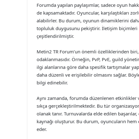
Forumda yapılan paylaşımlar, sadece oyun hakk
de kapsamaktadır. Oyuncular, karşılaştıkları zor
alabilirler. Bu durum, oyunun dinamiklerini dah
topluluk duygusunu pekiştirir. İletişim biçimleri g
çeşitlendirilmiştir.
Metin2 TR Forum’un önemli özelliklerinden biri, çe
odaklanmasıdır. Örneğin, PvP, PvE, guild yönetim
ilgi alanlarına göre daha spesifik tartışmalar ya
daha düzenli ve erişilebilir olmasını sağlar. Bö
bilgi edinebilir.
Aynı zamanda, forumda düzenlenen etkinlikler ve
sıkça gerçekleştirilmektedir. Bu tür organizasyo
olanak tanır. Turnuvalarda elde edilen başarılar
kaynağı oluşturur. Bu durum, oyuncuların hem o
eder.