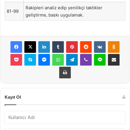
Rakipleri analiz edip yenilikçi taktikler
81-99
geliştirme, baskı uygulamak.
Facebook
X
LinkedIn
Tumblr
Pinterest
Reddit
VKontakte
Odnok
Pocket
Skype
Messenger
WhatsApp
Telegram
Viber
Line
E-Posta ile payla
Yazdır
Kayıt Ol