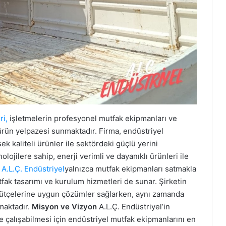
ri,
işletmelerin profesyonel mutfak ekipmanları ve
 ürün yelpazesi sunmaktadır. Firma, endüstriyel
k kaliteli ürünler ile sektördeki güçlü yerini
lojilere sahip, enerji verimli ve dayanıklı ürünleri ile
.
A.L.Ç. Endüstriyel
yalnızca mutfak ekipmanları satmakla
fak tasarımı ve kurulum hizmetleri de sunar. Şirketin
e bütçelerine uygun çözümler sağlarken, aynı zamanda
maktadır.
Misyon ve Vizyon
A.L.Ç. Endüstriyel’in
de çalışabilmesi için endüstriyel mutfak ekipmanlarını en