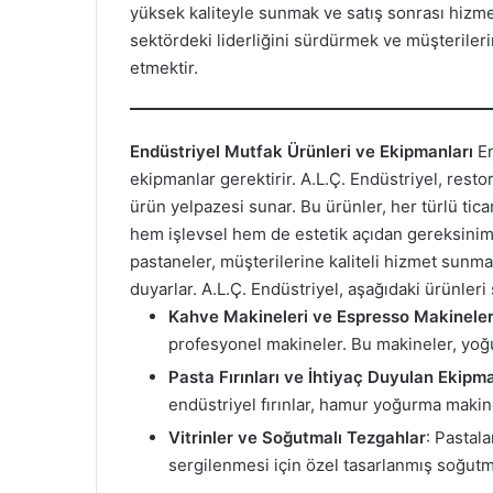
yüksek kaliteyle sunmak ve satış sonrası hizm
sektördeki liderliğini sürdürmek ve müşteriler
etmektir.
Endüstriyel Mutfak Ürünleri ve Ekipmanları
En
ekipmanlar gerektirir. A.L.Ç. Endüstriyel, restor
ürün yelpazesi sunar. Bu ürünler, her türlü tica
hem işlevsel hem de estetik açıdan gereksiniml
pastaneler, müşterilerine kaliteli hizmet sunm
duyarlar. A.L.Ç. Endüstriyel, aşağıdaki ürünleri
Kahve Makineleri ve Espresso Makineler
profesyonel makineler. Bu makineler, yo
Pasta Fırınları ve İhtiyaç Duyulan Ekipm
endüstriyel fırınlar, hamur yoğurma makine
Vitrinler ve Soğutmalı Tezgahlar
: Pastala
sergilenmesi için özel tasarlanmış soğutmal