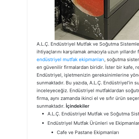
A.L.Ç. Endüstriyel Mutfak ve Soğutma Sistemler
ihtiyaçlarını karşılamak amacıyla uzun yıllardı
endüstriyel mutfak ekipmanları
, soğutma siste
en güvenilir firmalardan biridir. İster bir kafe,
Endüstriyel, işletmenizin gereksinimlerine yönel
sunmaktadır. Bu yazıda, A.L.Ç. Endüstriyel’in 
inceleyeceğiz. Endüstriyel mutfaklardan soğut
firma, aynı zamanda ikinci el ve sıfır ürün seç
sunmaktadır.
İçindekiler
A.L.Ç. Endüstriyel Mutfak ve Soğutma Sist
Endüstriyel Mutfak Ürünleri ve Ekipmanlar
Cafe ve Pastane Ekipmanları