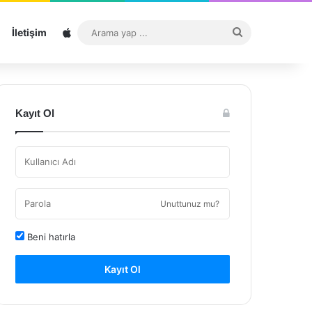
Sitemap
Arama
İletişim
yap
...
Kayıt Ol
Unuttunuz mu?
Beni hatırla
Kayıt Ol