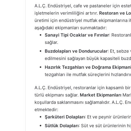
A.L.Ç. Endüstriyel, cafe ve pastaneler için est
işletmelerin verimliliğini artırır.
Restoran ve Lo
üretimi için endüstriyel mutfak ekipmanlarına ih
aşağıdaki ekipmanları sunmaktadır:
Sanayi Tipi Ocaklar ve Fırınlar
: Restoranl
sağlar.
Buzdolapları ve Dondurucular
: Et, sebze
edilmesini sağlayan büyük kapasiteli buzd
Hazırlık Tezgahları ve Doğrama Ekipmanl
tezgahları ile mutfak süreçlerini hızlandırır
A.L.Ç. Endüstriyel, restoranlar için kapsamlı b
türlü ekipmanı sağlar.
Market Ekipmanları
Mark
koşullarda saklanmasını sağlamalıdır. A.L.Ç. En
etmektedir:
Şarküteri Dolapları
: Et ve peynir ürünleri
Sütlük Dolapları
: Süt ve süt ürünlerinin 