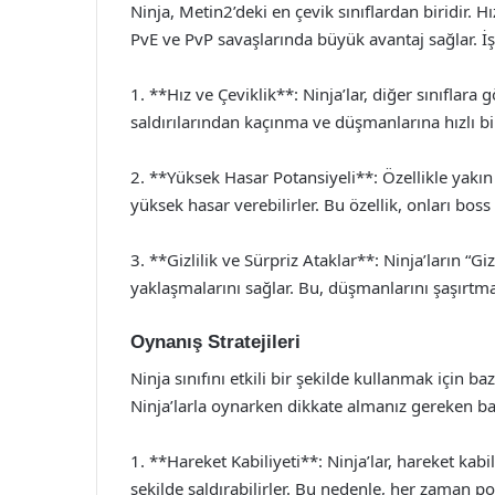
Ninja, Metin2’deki en çevik sınıflardan biridir. 
PvE ve PvP savaşlarında büyük avantaj sağlar. İşte
1. **Hız ve Çeviklik**: Ninja’lar, diğer sınıflara
saldırılarından kaçınma ve düşmanlarına hızlı bir 
2. **Yüksek Hasar Potansiyeli**: Özellikle yakın 
yüksek hasar verebilirler. Bu özellik, onları bos
3. **Gizlilik ve Sürpriz Ataklar**: Ninja’ların “G
yaklaşmalarını sağlar. Bu, düşmanlarını şaşırtma
Oynanış Stratejileri
Ninja sınıfını etkili bir şekilde kullanmak için b
Ninja’larla oynarken dikkate almanız gereken baz
1. **Hareket Kabiliyeti**: Ninja’lar, hareket kabi
şekilde saldırabilirler. Bu nedenle, her zaman 