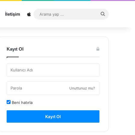
Sitemap
Arama
İletişim
yap
...
Kayıt Ol
Unuttunuz mu?
Beni hatırla
Kayıt Ol