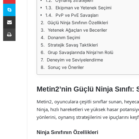
Oynanış Stratejileri
Skype
Ekipman ve Yetenek Seçimi
PvP ve PvE Savaşları
E-Posta ile paylaş
Güçlü Ninja Sınıfının Özellikleri
Yazdır
Yetenek Ağaçları ve Beceriler
Donanım Seçimi
Stratejik Savaş Taktikleri
Grup Savaşlarında Ninja'nın Rolü
Deneyim ve Seviyelendirme
Sonuç ve Öneriler
Metin2’nin Güçlü Ninja Sınıfı: S
Metin2, oyunculara çeşitli sınıflar sunan, heye
Ninja, hızlı hareketleri ve yüksek hasar potansiye
yönlerini, oynanış stratejilerini ve ipuçlarını keş
Ninja Sınıfının Özellikleri