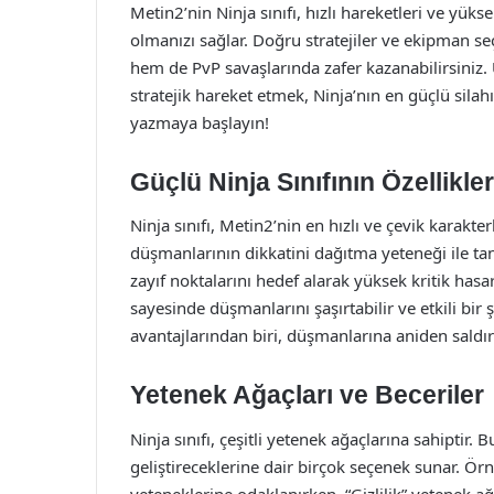
Metin2’nin Ninja sınıfı, hızlı hareketleri ve yüks
olmanızı sağlar. Doğru stratejiler ve ekipman seç
hem de PvP savaşlarında zafer kazanabilirsiniz
stratejik hareket etmek, Ninja’nın en güçlü silahı
yazmaya başlayın!
Güçlü Ninja Sınıfının Özellikler
Ninja sınıfı, Metin2’nin en hızlı ve çevik karakte
düşmanlarının dikkatini dağıtma yeteneği ile tan
zayıf noktalarını hedef alarak yüksek kritik hasar
sayesinde düşmanlarını şaşırtabilir ve etkili bir 
avantajlarından biri, düşmanlarına aniden saldı
Yetenek Ağaçları ve Beceriler
Ninja sınıfı, çeşitli yetenek ağaçlarına sahiptir. 
geliştireceklerine dair birçok seçenek sunar. Örn
yeteneklerine odaklanırken, “Gizlilik” yetenek