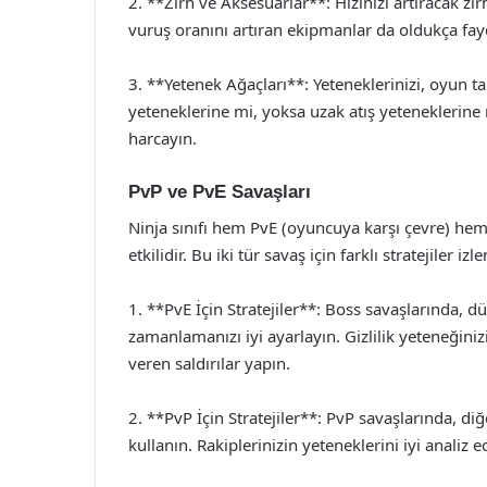
2. **Zırh ve Aksesuarlar**: Hızınızı artıracak zır
vuruş oranını artıran ekipmanlar da oldukça fayd
3. **Yetenek Ağaçları**: Yeteneklerinizi, oyun ta
yeteneklerine mi, yoksa uzak atış yeteneklerine 
harcayın.
PvP ve PvE Savaşları
Ninja sınıfı hem PvE (oyuncuya karşı çevre) he
etkilidir. Bu iki tür savaş için farklı stratejiler iz
1. **PvE İçin Stratejiler**: Boss savaşlarında, dü
zamanlamanızı iyi ayarlayın. Gizlilik yeteneğin
veren saldırılar yapın.
2. **PvP İçin Stratejiler**: PvP savaşlarında, diğ
kullanın. Rakiplerinizin yeteneklerini iyi analiz 