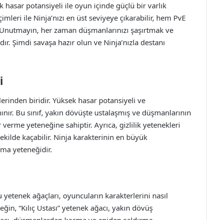
ek hasar potansiyeli ile oyun içinde güçlü bir varlık
imleri ile Ninja’nızı en üst seviyeye çıkarabilir, hem PvE
. Unutmayın, her zaman düşmanlarınızı şaşırtmak ve
dır. Şimdi savaşa hazır olun ve Ninja’nızla destanı
i
rlerinden biridir. Yüksek hasar potansiyeli ve
ınır. Bu sınıf, yakın dövüşte ustalaşmış ve düşmanlarının
 verme yeteneğine sahiptir. Ayrıca, gizlilik yetenekleri
şekilde kaçabilir. Ninja karakterinin en büyük
rma yeteneğidir.
Bu yetenek ağaçları, oyuncuların karakterlerini nasıl
eğin, “Kılıç Ustası” yetenek ağacı, yakın dövüş
 ağacı, düşmanlardan kaçma ve aniden saldırma