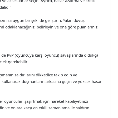
h ve aksesuarlar seçin. Ayrıca, hasar azaltma ve kritik
alıdır.
rzınıza uygun bir şekilde geliştirin. Yakın dövüş
mi odaklanacağınızı belirleyin ve ona göre puanlarınızı
m de PvP (oyuncuya karşı oyuncu) savaşlarında oldukça
lemek gerekebilir:
şmanın saldırılarını dikkatlice takip edin ve
izi kullanarak düşmanların arkasına geçin ve yüksek hasar
er oyuncuları şaşırtmak için hareket kabiliyetinizi
edin ve onlara karşı en etkili zamanlama ile saldırın.