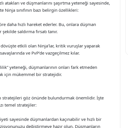
Hızlı atakları ve düşmanlarını şaşırtma yeteneği sayesinde,
 Ninja sınıfının bazı belirgin özellikleri:
 göre daha hızlı hareket ederler. Bu, onlara düşman
şekilde saldırma fırsatı tanır.
dövüşte etkili olan Ninja’lar, kritik vuruşlar yaparak
s savaşlarında ve PvP’de vazgeçilmez kılar.
izlilik” yeteneği, düşmanlarının onları fark etmeden
k için mükemmel bir stratejidir.
azı stratejileri göz önünde bulundurmak önemlidir. İşte
ı temel stratejiler:
liyeti sayesinde düşmanlardan kaçınabilir ve hızlı bir
pozisyonunuzu değiştirmeye hazır olun. Düşmanların