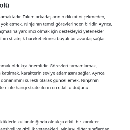
olü
ynamaktadır. Takım arkadaşlarının dikkatini çekmeden,
 yok etmek, Ninja’nın temel görevlerinden biridir. Ayrıca,
açmasına yardımcı olmak için destekleyici yetenekler
’nın stratejik hareket etmesi büyük bir avantaj sağlar.
zanmak oldukça önemlidir. Görevleri tamamlamak,
 katılmak, karakterin seviye atlamasını sağlar. Ayrıca,
e donanımını sürekli olarak güncellemek, Ninja’nın
mi ile hangi stratejilerin en etkili olduğunu
ktiklerle kullanıldığında oldukça etkili bir karakter
ansiyeli ve gizlilik yetenekleri, Ninja’yı diğer sınıflardan