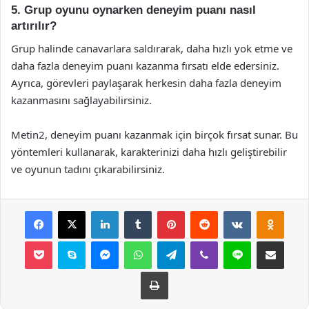
5. Grup oyunu oynarken deneyim puanı nasıl
artırılır?
Grup halinde canavarlara saldırarak, daha hızlı yok etme ve
daha fazla deneyim puanı kazanma fırsatı elde edersiniz.
Ayrıca, görevleri paylaşarak herkesin daha fazla deneyim
kazanmasını sağlayabilirsiniz.
Metin2, deneyim puanı kazanmak için birçok fırsat sunar. Bu
yöntemleri kullanarak, karakterinizi daha hızlı geliştirebilir
ve oyunun tadını çıkarabilirsiniz.
Facebook
X
LinkedIn
Tumblr
Pinterest
Reddit
VKontakte
Odnok
Pocket
Skype
Messenger
WhatsApp
Telegram
Viber
Line
E-Posta ile payla
Yazdır