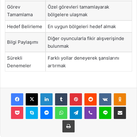
Görev
Özel görevleri tamamlayarak
Tamamlama
bölgelere ulaşmak
Hedef Belirleme
En uygun bölgeleri hedef almak
Diğer oyuncularla fikir alışverişinde
Bilgi Paylaşımı
bulunmak
Sürekli
Farklı yollar deneyerek şanslarını
Denemeler
artırmak
Facebook
X
LinkedIn
Tumblr
Pinterest
Reddit
VKontakte
Odnok
Pocket
Skype
Messenger
WhatsApp
Telegram
Viber
Line
E-Posta ile payla
Yazdır