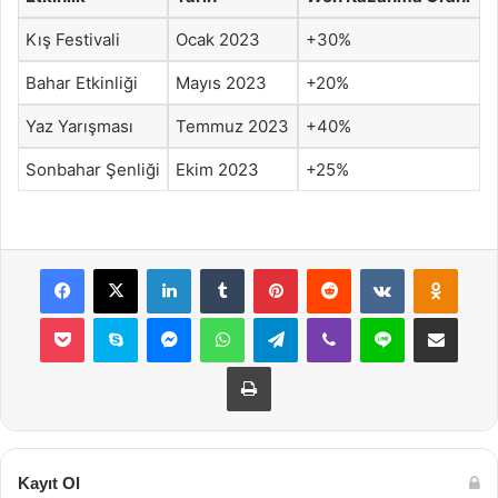
Kış Festivali
Ocak 2023
+30%
Bahar Etkinliği
Mayıs 2023
+20%
Yaz Yarışması
Temmuz 2023
+40%
Sonbahar Şenliği
Ekim 2023
+25%
Facebook
X
LinkedIn
Tumblr
Pinterest
Reddit
VKontakte
Odnok
Pocket
Skype
Messenger
WhatsApp
Telegram
Viber
Line
E-Posta ile payla
Yazdır
Kayıt Ol