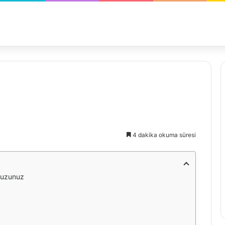
i
4 dakika okuma süresi
vuzunuz