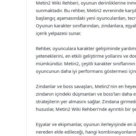
Metin2 Wiki Rehberi, oyunun derinliklerine inm
sunmaktadır. Bu rehber, Metin2 evreninde karşıla
başlangıç aşamasındaki yeni oyunculardan, tecrü
Oyunun karakter sınıflarından, zindanlara, eşyal
içerik yelpazesi sunar.
Rehber, oyunculara karakter gelişiminde yardımcı 
yeteneklerini, en etkili geliştirme yollarını v
mümkündür. Metin2, çeşitli karakter sınıflarının
oyuncunun daha iyi performans göstermesi için 
Zindanlar ve boss savaşları, Metin2’nin en heye
zindanın içindeki düşmanları ve boss’ları daha e
stratejilerin yer almasını sağlar. Zindana girm
hususlar, Metin2 Wiki Rehberi’nde ayrıntılı bir şe
Eşyalar ve ekipmanlar, oyunun ilerleyişinde en ö
nereden elde edileceği, hangi kombinasyonların 