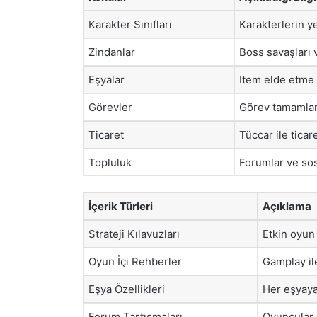
Karakter Sınıfları
Karakterlerin ye
Zindanlar
Boss savaşları v
Eşyalar
Item elde etme
Görevler
Görev tamamlam
Ticaret
Tüccar ile ticar
Topluluk
Forumlar ve sos
İçerik Türleri
Açıklama
Strateji Kılavuzları
Etkin oyun 
Oyun İçi Rehberler
Gamplay ile
Eşya Özellikleri
Her eşyaya 
Forum Tartışmaları
Oyuncular a