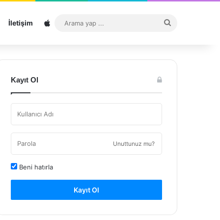
Sitemap
Arama
İletişim
yap
...
Kayıt Ol
Unuttunuz mu?
Beni hatırla
Kayıt Ol