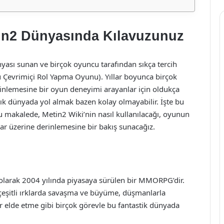
tin2 Dünyasında Kılavuzunuz
nyası sunan ve birçok oyuncu tarafından sıkça tercih
Çevrimiçi Rol Yapma Oyunu). Yıllar boyunca birçok
inlemesine bir oyun deneyimi arayanlar için oldukça
ık dünyada yol almak bazen kolay olmayabilir. İşte bu
u makalede, Metin2 Wiki’nin nasıl kullanılacağı, oyunun
lar üzerine derinlemesine bir bakış sunacağız.
 olarak 2004 yılında piyasaya sürülen bir MMORPG’dir.
 çeşitli ırklarda savaşma ve büyüme, düşmanlarla
 elde etme gibi birçok görevle bu fantastik dünyada