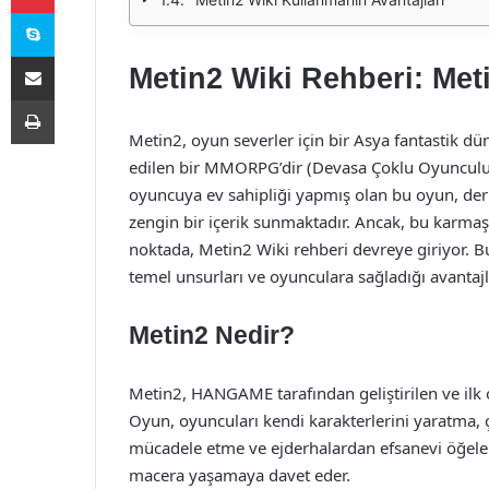
Skype
E-Posta ile paylaş
Metin2 Wiki Rehberi: Me
Yazdır
Metin2, oyun severler için bir Asya fantastik dü
edilen bir MMORPG’dir (Devasa Çoklu Oyunculu 
oyuncuya ev sahipliği yapmış olan bu oyun, der
zengin bir içerik sunmaktadır. Ancak, bu karmaş
noktada, Metin2 Wiki rehberi devreye giriyor. B
temel unsurları ve oyunculara sağladığı avantaj
Metin2 Nedir?
Metin2, HANGAME tarafından geliştirilen ve ilk
Oyun, oyuncuları kendi karakterlerini yaratma,
mücadele etme ve ejderhalardan efsanevi öğeler
macera yaşamaya davet eder.