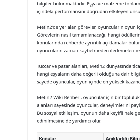
bilgiler bulunmaktadır. Eşya ve malzeme toplam
içindeki performansını doğrudan etkileyen unsurl
Metin2’de yer alan görevler, oyuncuların oyun iç
Görevlerin nasıl tamamlanacağı, hangi ödüllerin
konularında rehberde ayrıntılı açıklamalar bul
oyuncuların zaman kaybetmeden ilerlemelerine 
Tüccar ve pazar alanları, Metin2 dünyasında tica
hangi eşyaların daha değerli olduğuna dair bilgile
sayede oyuncular, oyun içinde en yüksek kazancı
Metin2 Wiki Rehberi, oyuncular için bir toplulu
alanları sayesinde oyuncular, deneyimlerini paylaş
Bu sosyal etkileşim, oyunun daha keyifli hale g
edinilmesine de yardımcı olur.
Konular
Açıkladığı Bilgi