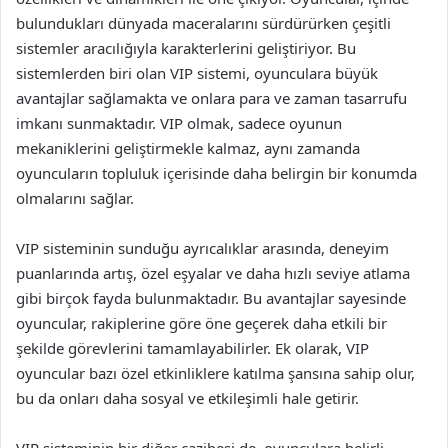
bulundukları dünyada maceralarını sürdürürken çeşitli
sistemler aracılığıyla karakterlerini geliştiriyor. Bu
sistemlerden biri olan VIP sistemi, oyunculara büyük
avantajlar sağlamakta ve onlara para ve zaman tasarrufu
imkanı sunmaktadır. VIP olmak, sadece oyunun
mekaniklerini geliştirmekle kalmaz, aynı zamanda
oyuncuların topluluk içerisinde daha belirgin bir konumda
olmalarını sağlar.
VIP sisteminin sunduğu ayrıcalıklar arasında, deneyim
puanlarında artış, özel eşyalar ve daha hızlı seviye atlama
gibi birçok fayda bulunmaktadır. Bu avantajlar sayesinde
oyuncular, rakiplerine göre öne geçerek daha etkili bir
şekilde görevlerini tamamlayabilirler. Ek olarak, VIP
oyuncular bazı özel etkinliklere katılma şansına sahip olur,
bu da onları daha sosyal ve etkileşimli hale getirir.