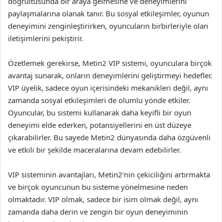
doğrultusunda bir araya gelmesine ve deneyimlerini
paylaşmalarına olanak tanır. Bu sosyal etkileşimler, oyunun
deneyimini zenginleştirirken, oyuncuların birbirleriyle olan
iletişimlerini pekiştirir.
Özetlemek gerekirse, Metin2 VIP sistemi, oyunculara birçok
avantaj sunarak, onların deneyimlerini geliştirmeyi hedefler.
VIP üyelik, sadece oyun içerisindeki mekanikleri değil, aynı
zamanda sosyal etkileşimleri de olumlu yönde etkiler.
Oyuncular, bu sistemi kullanarak daha keyifli bir oyun
deneyimi elde ederken, potansiyellerini en üst düzeye
çıkarabilirler. Bu sayede Metin2 dünyasında daha özgüvenli
ve etkili bir şekilde maceralarına devam edebilirler.
VIP sisteminin avantajları, Metin2’nin çekiciliğini artırmakta
ve birçok oyuncunun bu sisteme yönelmesine neden
olmaktadır. VIP olmak, sadece bir isim olmak değil, aynı
zamanda daha derin ve zengin bir oyun deneyiminin