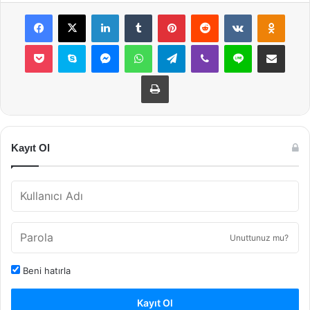
Facebook
X
LinkedIn
Tumblr
Pinterest
Reddit
VKontakte
Odnok
Pocket
Skype
Messenger
WhatsApp
Telegram
Viber
Line
E-Posta ile payla
Yazdır
Kayıt Ol
Unuttunuz mu?
Beni hatırla
Kayıt Ol