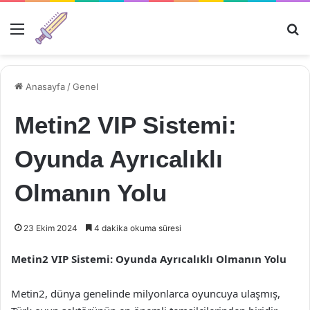
Menü
Ar
Anasayfa
/
Genel
Metin2 VIP Sistemi:
Oyunda Ayrıcalıklı
Olmanın Yolu
23 Ekim 2024
4 dakika okuma süresi
Metin2 VIP Sistemi: Oyunda Ayrıcalıklı Olmanın Yolu
Metin2, dünya genelinde milyonlarca oyuncuya ulaşmış,