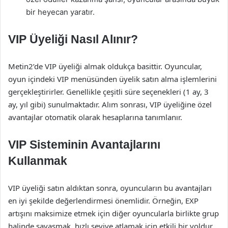
bir heyecan yaratır.
VIP Üyeliği Nasıl Alınır?
Metin2’de VIP üyeliği almak oldukça basittir. Oyuncular,
oyun içindeki VIP menüsünden üyelik satın alma işlemlerini
gerçekleştirirler. Genellikle çeşitli süre seçenekleri (1 ay, 3
ay, yıl gibi) sunulmaktadır. Alım sonrası, VIP üyeliğine özel
avantajlar otomatik olarak hesaplarına tanımlanır.
VIP Sisteminin Avantajlarını
Kullanmak
VIP üyeliği satın aldıktan sonra, oyuncuların bu avantajları
en iyi şekilde değerlendirmesi önemlidir. Örneğin, EXP
artışını maksimize etmek için diğer oyuncularla birlikte grup
halinde savaşmak, hızlı seviye atlamak için etkili bir yoldur.