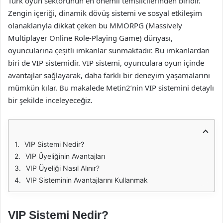
Türk oyun sektörünün en önemli temsilcilerinden biridir.
Zengin içeriği, dinamik dövüş sistemi ve sosyal etkileşim
olanaklarıyla dikkat çeken bu MMORPG (Massively
Multiplayer Online Role-Playing Game) dünyası,
oyuncularına çeşitli imkanlar sunmaktadır. Bu imkanlardan
biri de VIP sistemidir. VIP sistemi, oyunculara oyun içinde
avantajlar sağlayarak, daha farklı bir deneyim yaşamalarını
mümkün kılar. Bu makalede Metin2’nin VIP sistemini detaylı
bir şekilde inceleyeceğiz.
VIP Sistemi Nedir?
VIP Üyeliğinin Avantajları
VIP Üyeliği Nasıl Alınır?
VIP Sisteminin Avantajlarını Kullanmak
VIP Sistemi Nedir?