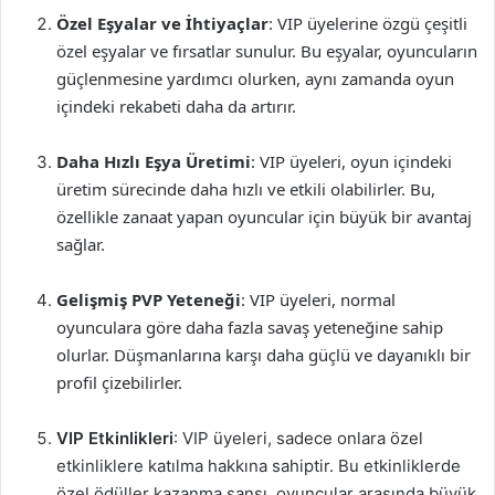
Özel Eşyalar ve İhtiyaçlar
: VIP üyelerine özgü çeşitli
özel eşyalar ve fırsatlar sunulur. Bu eşyalar, oyuncuların
güçlenmesine yardımcı olurken, aynı zamanda oyun
içindeki rekabeti daha da artırır.
Daha Hızlı Eşya Üretimi
: VIP üyeleri, oyun içindeki
üretim sürecinde daha hızlı ve etkili olabilirler. Bu,
özellikle zanaat yapan oyuncular için büyük bir avantaj
sağlar.
Gelişmiş PVP Yeteneği
: VIP üyeleri, normal
oyunculara göre daha fazla savaş yeteneğine sahip
olurlar. Düşmanlarına karşı daha güçlü ve dayanıklı bir
profil çizebilirler.
VIP Etkinlikleri
: VIP üyeleri, sadece onlara özel
etkinliklere katılma hakkına sahiptir. Bu etkinliklerde
özel ödüller kazanma şansı, oyuncular arasında büyük