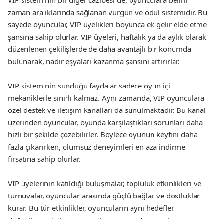
VIP sisteminin bir diğer cazibesi de, oyunculara belirli
zaman aralıklarında sağlanan vurgun ve ödül sistemidir. Bu
sayede oyuncular, VIP üyelikleri boyunca ek gelir elde etme
şansına sahip olurlar. VIP üyeleri, haftalık ya da aylık olarak
düzenlenen çekilişlerde de daha avantajlı bir konumda
bulunarak, nadir eşyaları kazanma şansını artırırlar.
VIP sisteminin sunduğu faydalar sadece oyun içi
mekaniklerle sınırlı kalmaz. Aynı zamanda, VIP oyunculara
özel destek ve iletişim kanalları da sunulmaktadır. Bu kanal
üzerinden oyuncular, oyunda karşılaştıkları sorunları daha
hızlı bir şekilde çözebilirler. Böylece oyunun keyfini daha
fazla çıkarırken, olumsuz deneyimleri en aza indirme
fırsatına sahip olurlar.
VIP üyelerinin katıldığı buluşmalar, topluluk etkinlikleri ve
turnuvalar, oyuncular arasında güçlü bağlar ve dostluklar
kurar. Bu tür etkinlikler, oyuncuların aynı hedefler