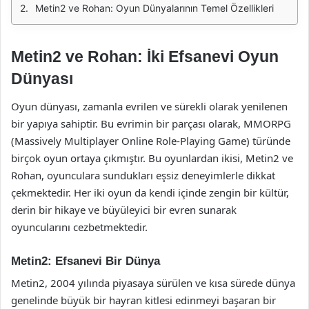
Metin2 ve Rohan: Oyun Dünyalarının Temel Özellikleri
Metin2 ve Rohan: İki Efsanevi Oyun
Dünyası
Oyun dünyası, zamanla evrilen ve sürekli olarak yenilenen
bir yapıya sahiptir. Bu evrimin bir parçası olarak, MMORPG
(Massively Multiplayer Online Role-Playing Game) türünde
birçok oyun ortaya çıkmıştır. Bu oyunlardan ikisi, Metin2 ve
Rohan, oyunculara sundukları eşsiz deneyimlerle dikkat
çekmektedir. Her iki oyun da kendi içinde zengin bir kültür,
derin bir hikaye ve büyüleyici bir evren sunarak
oyuncularını cezbetmektedir.
Metin2: Efsanevi Bir Dünya
Metin2, 2004 yılında piyasaya sürülen ve kısa sürede dünya
genelinde büyük bir hayran kitlesi edinmeyi başaran bir