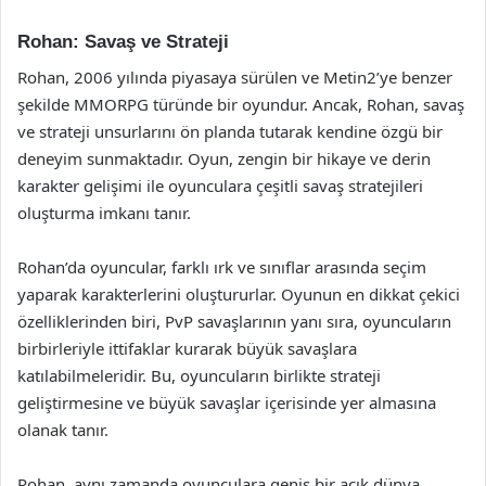
Rohan: Savaş ve Strateji
Rohan, 2006 yılında piyasaya sürülen ve Metin2’ye benzer
şekilde MMORPG türünde bir oyundur. Ancak, Rohan, savaş
ve strateji unsurlarını ön planda tutarak kendine özgü bir
deneyim sunmaktadır. Oyun, zengin bir hikaye ve derin
karakter gelişimi ile oyunculara çeşitli savaş stratejileri
oluşturma imkanı tanır.
Rohan’da oyuncular, farklı ırk ve sınıflar arasında seçim
yaparak karakterlerini oluştururlar. Oyunun en dikkat çekici
özelliklerinden biri, PvP savaşlarının yanı sıra, oyuncuların
birbirleriyle ittifaklar kurarak büyük savaşlara
katılabilmeleridir. Bu, oyuncuların birlikte strateji
geliştirmesine ve büyük savaşlar içerisinde yer almasına
olanak tanır.
Rohan, aynı zamanda oyunculara geniş bir açık dünya