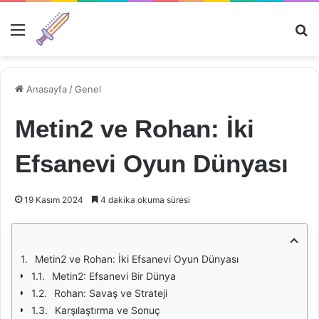
Menü
Ar
Anasayfa
/
Genel
Metin2 ve Rohan: İki
Efsanevi Oyun Dünyası
19 Kasım 2024
4 dakika okuma süresi
Metin2 ve Rohan: İki Efsanevi Oyun Dünyası
Metin2: Efsanevi Bir Dünya
Rohan: Savaş ve Strateji
Karşılaştırma ve Sonuç