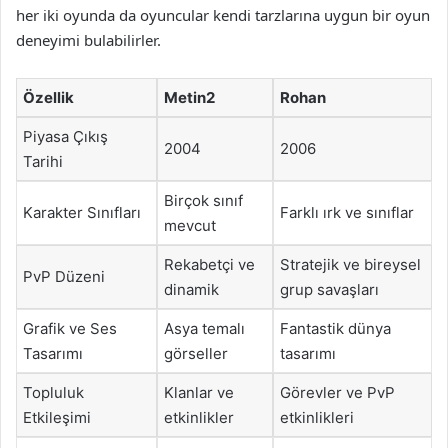
her iki oyunda da oyuncular kendi tarzlarına uygun bir oyun
deneyimi bulabilirler.
Özellik
Metin2
Rohan
Piyasa Çıkış
2004
2006
Tarihi
Birçok sınıf
Karakter Sınıfları
Farklı ırk ve sınıflar
mevcut
Rekabetçi ve
Stratejik ve bireysel
PvP Düzeni
dinamik
grup savaşları
Grafik ve Ses
Asya temalı
Fantastik dünya
Tasarımı
görseller
tasarımı
Topluluk
Klanlar ve
Görevler ve PvP
Etkileşimi
etkinlikler
etkinlikleri