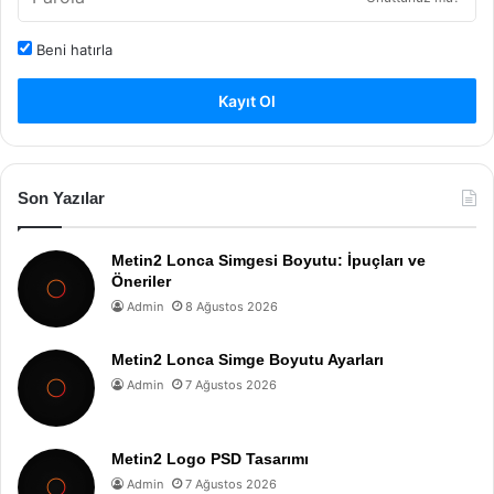
Beni hatırla
Kayıt Ol
Son Yazılar
Metin2 Lonca Simgesi Boyutu: İpuçları ve
Öneriler
Admin
8 Ağustos 2026
Metin2 Lonca Simge Boyutu Ayarları
Admin
7 Ağustos 2026
Metin2 Logo PSD Tasarımı
Admin
7 Ağustos 2026