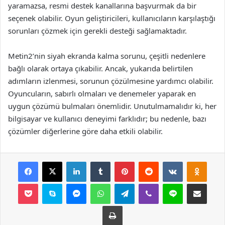
yaramazsa, resmi destek kanallarına başvurmak da bir
seçenek olabilir. Oyun geliştiricileri, kullanıcıların karşılaştığı
sorunları çözmek için gerekli desteği sağlamaktadır.
Metin2’nin siyah ekranda kalma sorunu, çeşitli nedenlere
bağlı olarak ortaya çıkabilir. Ancak, yukarıda belirtilen
adımların izlenmesi, sorunun çözülmesine yardımcı olabilir.
Oyuncuların, sabırlı olmaları ve denemeler yaparak en
uygun çözümü bulmaları önemlidir. Unutulmamalıdır ki, her
bilgisayar ve kullanıcı deneyimi farklıdır; bu nedenle, bazı
çözümler diğerlerine göre daha etkili olabilir.
Facebook
X
LinkedIn
Tumblr
Pinterest
Reddit
VKontakte
Odnok
Pocket
Skype
Messenger
WhatsApp
Telegram
Viber
Line
E-Posta ile payla
Yazdır