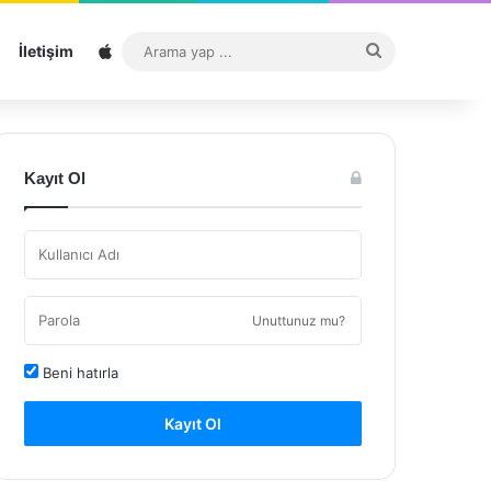
Sitemap
Arama
İletişim
yap
...
Kayıt Ol
Unuttunuz mu?
Beni hatırla
Kayıt Ol