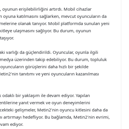
oyunun erişilebilirliğini artırdı. Mobil cihazlar
n oyuna katılmasını sağlarken, mevcut oyuncuların da
melerine olanak tanıyor. Mobil platformda sunulan yeni
r kitleye ulaşmasını sağlıyor. Bu durum, oyunun
taşıyor.
 varlığı da güçlendirildi. Oyuncular, oyunla ilgili
l medya üzerinden takip edebiliyor. Bu durum, topluluk
k, oyuncuların görüşlerini daha hızlı bir şekilde
Metin2’nin tanıtımı ve yeni oyuncuların kazanılması
 odaklı bir yaklaşım ile devam ediyor. Yapılan
lentilerine yanıt vermek ve oyun deneyimlerini
ekteki gelişmeler, Metin2’nin oyuncu kitlesini daha da
nı artırmayı hedefliyor. Bu bağlamda, Metin2’nin evrimi,
evam ediyor.