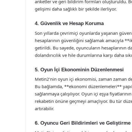
anketler ve geri bildirim formları oluşturuldu.
gelişimi daha sağlıklı bir şekilde ilerliyor.
4. Güvenlik ve Hesap Koruma
Son yıllarda çevrimiçi oyunlarda yaşanan güvenl
hesaplarının güvenliğini sağlamak amacıyla **ik
getirildi. Bu sayede, oyuncuların hesaplarının d
dolandırıcılık ve hile durumlarına karşı daha sık
5. Oyun İçi Ekonominin Düzenlenmesi
Metin2’nin oyun içi ekonomisi, zaman zaman deng
Bu bağlamda, **ekonomi düzenlemeleri** yapıla
sağlanmaya çalışılıyor. Oyun içi eşya fiyatlarını
rekabetin önüne geçmeyi amaçlıyor. Bu tür düzen
artırabilir.
6. Oyuncu Geri Bildirimleri ve Geliştirme