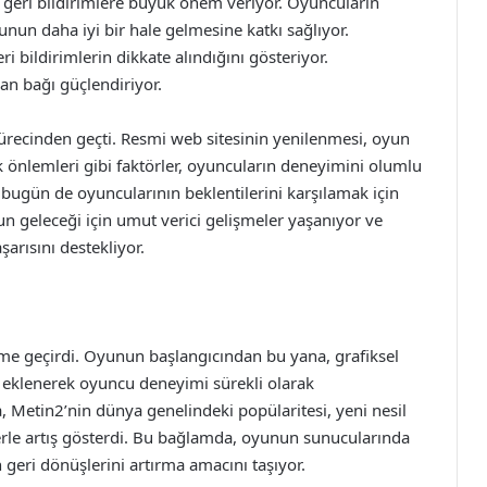
 geri bildirimlere büyük önem veriyor. Oyuncuların
unun daha iyi bir hale gelmesine katkı sağlıyor.
 bildirimlerin dikkate alındığını gösteriyor.
lan bağı güçlendiriyor.
sürecinden geçti. Resmi web sitesinin yenilenmesi, oyun
ik önlemleri gibi faktörler, oyuncuların deneyimini olumlu
 bugün de oyuncularının beklentilerini karşılamak için
 geleceği için umut verici gelişmeler yaşanıyor ve
şarısını destekliyor.
işme geçirdi. Oyunun başlangıcından bu yana, grafiksel
ri eklenerek oyuncu deneyimi sürekli olarak
da, Metin2’nin dünya genelindeki popülaritesi, yeni nesil
lerle artış gösterdi. Bu bağlamda, oyunun sunucularında
 geri dönüşlerini artırma amacını taşıyor.