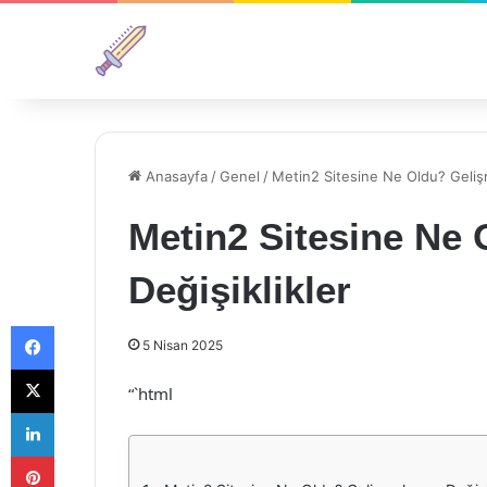
Anasayfa
/
Genel
/
Metin2 Sitesine Ne Oldu? Gelişm
Metin2 Sitesine Ne 
Değişiklikler
Facebook
5 Nisan 2025
X
“`html
LinkedIn
Pinterest