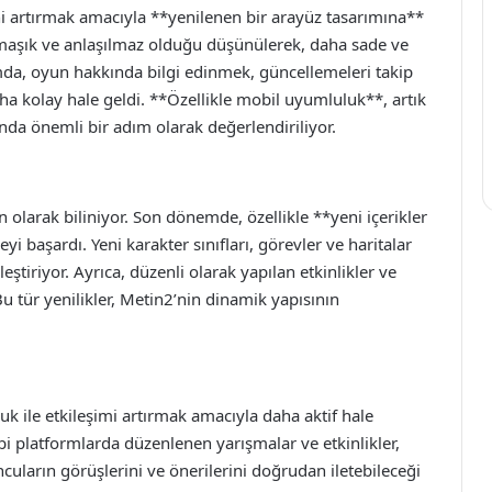
ni artırmak amacıyla **yenilenen bir arayüz tasarımına**
karmaşık ve anlaşılmaz olduğu düşünülerek, daha sade ve
ımda, oyun hakkında bilgi edinmek, güncellemeleri takip
ha kolay hale geldi. **Özellikle mobil uyumluluk**, artık
nda önemli bir adım olarak değerlendiriliyor.
 olarak biliniyor. Son dönemde, özellikle **yeni içerikler
i başardı. Yeni karakter sınıfları, görevler ve haritalar
tiriyor. Ayrıca, düzenli olarak yapılan etkinlikler ve
Bu tür yenilikler, Metin2’nin dinamik yapısının
k ile etkileşimi artırmak amacıyla daha aktif hale
bi platformlarda düzenlenen yarışmalar ve etkinlikler,
ncuların görüşlerini ve önerilerini doğrudan iletebileceği