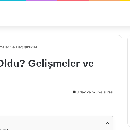
eler ve Değişiklikler
Oldu? Gelişmeler ve
3 dakika okuma süresi