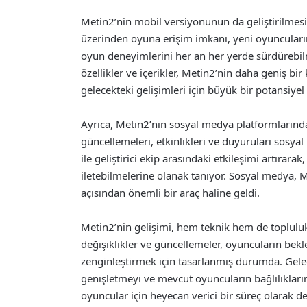
Metin2’nin mobil versiyonunun da geliştirilmesi, 
üzerinden oyuna erişim imkanı, yeni oyuncuları
oyun deneyimlerini her an her yerde sürdürebil
özellikler ve içerikler, Metin2’nin daha geniş bi
gelecekteki gelişimleri için büyük bir potansiyel 
Ayrıca, Metin2’nin sosyal medya platformlarındaki
güncellemeleri, etkinlikleri ve duyuruları sosya
ile geliştirici ekip arasındaki etkileşimi artırara
iletebilmelerine olanak tanıyor. Sosyal medya, 
açısından önemli bir araç haline geldi.
Metin2’nin gelişimi, hem teknik hem de topluluk
değişiklikler ve güncellemeler, oyuncuların bek
zenginleştirmek için tasarlanmış durumda. Gelec
genişletmeyi ve mevcut oyuncuların bağlılıkları
oyuncular için heyecan verici bir süreç olarak d