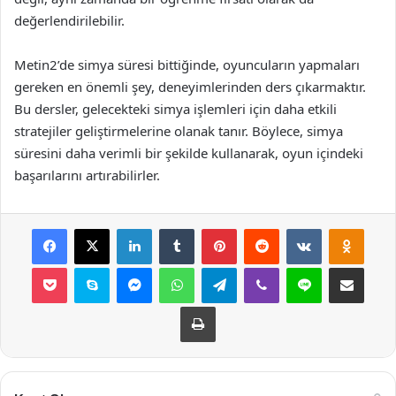
değerlendirilebilir.
Metin2’de simya süresi bittiğinde, oyuncuların yapmaları
gereken en önemli şey, deneyimlerinden ders çıkarmaktır.
Bu dersler, gelecekteki simya işlemleri için daha etkili
stratejiler geliştirmelerine olanak tanır. Böylece, simya
süresini daha verimli bir şekilde kullanarak, oyun içindeki
başarılarını artırabilirler.
Facebook
X
LinkedIn
Tumblr
Pinterest
Reddit
VKontakte
Odnok
Pocket
Skype
Messenger
WhatsApp
Telegram
Viber
Line
E-Posta ile payla
Yazdır