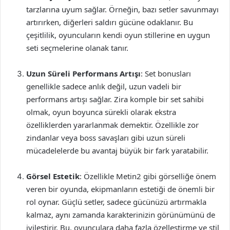
tarzlarına uyum sağlar. Örneğin, bazı setler savunmayı
artırırken, diğerleri saldırı gücüne odaklanır. Bu
çeşitlilik, oyuncuların kendi oyun stillerine en uygun
seti seçmelerine olanak tanır.
Uzun Süreli Performans Artışı
: Set bonusları
genellikle sadece anlık değil, uzun vadeli bir
performans artışı sağlar. Zira komple bir set sahibi
olmak, oyun boyunca sürekli olarak ekstra
özelliklerden yararlanmak demektir. Özellikle zor
zindanlar veya boss savaşları gibi uzun süreli
mücadelelerde bu avantaj büyük bir fark yaratabilir.
Görsel Estetik
: Özellikle Metin2 gibi görselliğe önem
veren bir oyunda, ekipmanların estetiği de önemli bir
rol oynar. Güçlü setler, sadece gücünüzü artırmakla
kalmaz, aynı zamanda karakterinizin görünümünü de
iyileştirir. Bu, oyunculara daha fazla özelleştirme ve stil