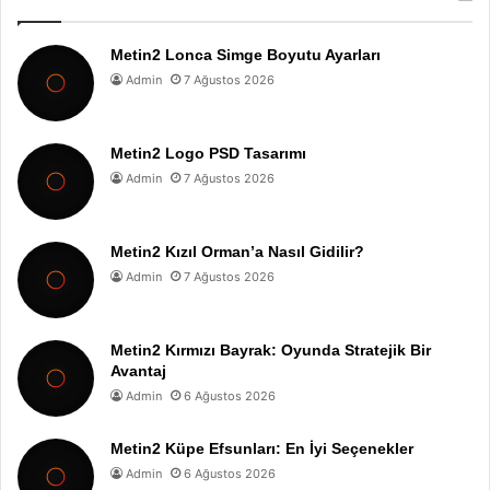
Metin2 Lonca Simge Boyutu Ayarları
Admin
7 Ağustos 2026
Metin2 Logo PSD Tasarımı
Admin
7 Ağustos 2026
Metin2 Kızıl Orman’a Nasıl Gidilir?
Admin
7 Ağustos 2026
Metin2 Kırmızı Bayrak: Oyunda Stratejik Bir
Avantaj
Admin
6 Ağustos 2026
Metin2 Küpe Efsunları: En İyi Seçenekler
Admin
6 Ağustos 2026