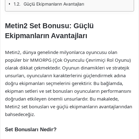
Güçlü Ekipmanların Avantajları
Metin2 Set Bonusu: Güçlü
Ekipmanların Avantajları
Metin2, dünya genelinde milyonlarca oyuncusu olan
popüler bir MMORPG (Çok Oyunculu Çevrimiçi Rol Oyunu)
olarak dikkat çekmektedir. Oyunun dinamikleri ve stratejik
unsurları, oyuncuların karakterlerini güçlendirmek adına
doğru ekipmanları seçmelerini gerektirir. Bu bağlamda,
ekipman setleri ve set bonusları oyuncuların performansını
doğrudan etkileyen önemli unsurlardır. Bu makalede,
Metin2 set bonusları ve güçlü ekipmanların avantajlarından
bahsedeceğiz.
Set Bonusları Nedir?