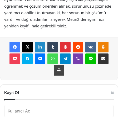
öğrenmek ve çözüm önerileri almak, sorununuzu çözmede
yardımcı olabilir. Unutmayın ki, her sorunun bir çözümü
vardır ve doğru adımları izleyerek Metin2 deneyiminizi
yeniden keyifli hale getirebilirsiniz.
Facebook
X
LinkedIn
Tumblr
Pinterest
Reddit
VKontakte
Odnok
Pocket
Skype
Messenger
WhatsApp
Telegram
Viber
Line
E-Posta ile payla
Yazdır
Kayıt Ol