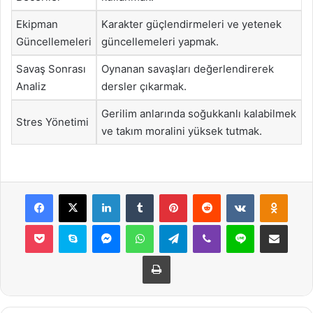
Ekipman
Karakter güçlendirmeleri ve yetenek
Güncellemeleri
güncellemeleri yapmak.
Savaş Sonrası
Oynanan savaşları değerlendirerek
Analiz
dersler çıkarmak.
Gerilim anlarında soğukkanlı kalabilmek
Stres Yönetimi
ve takım moralini yüksek tutmak.
Facebook
X
LinkedIn
Tumblr
Pinterest
Reddit
VKontakte
Odnok
Pocket
Skype
Messenger
WhatsApp
Telegram
Viber
Line
E-Posta ile payla
Yazdır