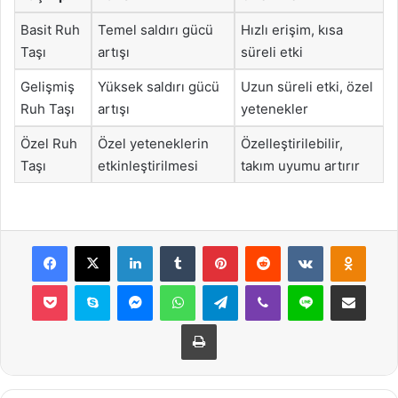
Basit Ruh
Temel saldırı gücü
Hızlı erişim, kısa
Taşı
artışı
süreli etki
Gelişmiş
Yüksek saldırı gücü
Uzun süreli etki, özel
Ruh Taşı
artışı
yetenekler
Özel Ruh
Özel yeteneklerin
Özelleştirilebilir,
Taşı
etkinleştirilmesi
takım uyumu artırır
Facebook
X
LinkedIn
Tumblr
Pinterest
Reddit
VKontakte
Odnok
Pocket
Skype
Messenger
WhatsApp
Telegram
Viber
Line
E-Posta ile payla
Yazdır