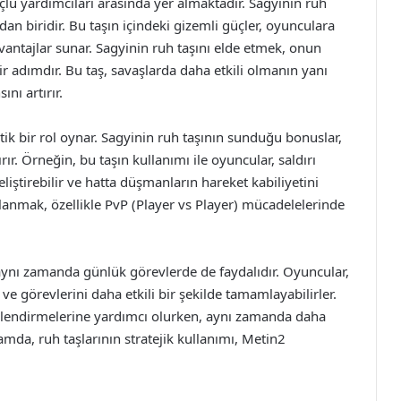
çlü yardımcıları arasında yer almaktadır. Sagyinin ruh
ndan biridir. Bu taşın içindeki gizemli güçler, oyunculara
ntajlar sunar. Sagyinin ruh taşını elde etmek, onun
r adımdır. Bu taş, savaşlarda daha etkili olmanın yanı
ı artırır.
tik bir rol oynar. Sagyinin ruh taşının sunduğu bonuslar,
ır. Örneğin, bu taşın kullanımı ile oyuncular, saldırı
liştirebilir ve hatta düşmanların hareket kabiliyetini
ullanmak, özellikle PvP (Player vs Player) mücadelelerinde
 aynı zamanda günlük görevlerde de faydalıdır. Oyuncular,
r ve görevlerini daha etkili bir şekilde tamamlayabilirler.
üçlendirmelerine yardımcı olurken, aynı zamanda daha
amda, ruh taşlarının stratejik kullanımı, Metin2