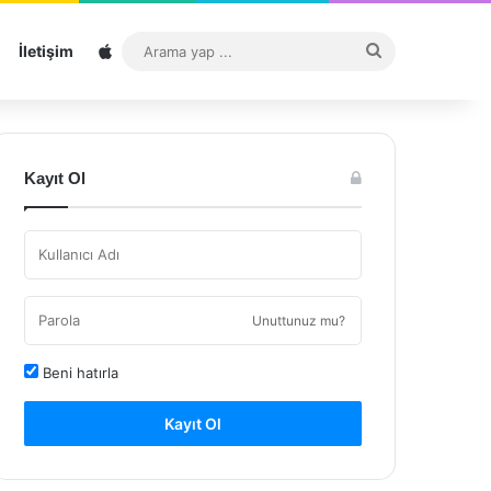
Sitemap
Arama
İletişim
yap
...
Kayıt Ol
Unuttunuz mu?
Beni hatırla
Kayıt Ol