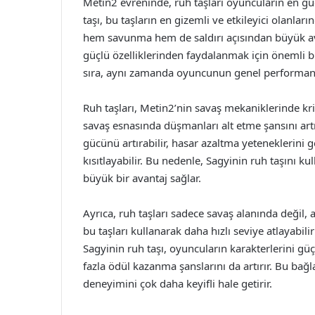
Metin2 evreninde, ruh taşları oyuncuların en gü
taşı, bu taşların en gizemli ve etkileyici olanları
hem savunma hem de saldırı açısından büyük ava
güçlü özelliklerinden faydalanmak için önemli bi
sıra, aynı zamanda oyuncunun genel performansın
Ruh taşları, Metin2’nin savaş mekaniklerinde kri
savaş esnasında düşmanları alt etme şansını artır
gücünü artırabilir, hasar azaltma yeteneklerini ge
kısıtlayabilir. Bu nedenle, Sagyinin ruh taşını k
büyük bir avantaj sağlar.
Ayrıca, ruh taşları sadece savaş alanında değil,
bu taşları kullanarak daha hızlı seviye atlayabili
Sagyinin ruh taşı, oyuncuların karakterlerini g
fazla ödül kazanma şanslarını da artırır. Bu bağl
deneyimini çok daha keyifli hale getirir.