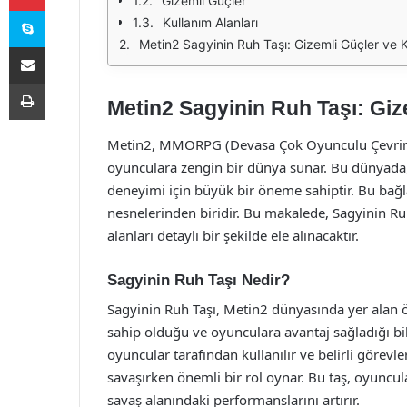
Gizemli Güçler
Skype
Kullanım Alanları
Metin2 Sagyinin Ruh Taşı: Gizemli Güçler ve K
E-Posta ile paylaş
Yazdır
Metin2 Sagyinin Ruh Taşı: Giz
Metin2, MMORPG (Devasa Çok Oyunculu Çevrimi
oyunculara zengin bir dünya sunar. Bu dünyada, ç
deneyimi için büyük bir öneme sahiptir. Bu bağl
nesnelerinden biridir. Bu makalede, Sagyinin Ru
alanları detaylı bir şekilde ele alınacaktır.
Sagyinin Ruh Taşı Nedir?
Sagyinin Ruh Taşı, Metin2 dünyasında yer alan öz
sahip olduğu ve oyunculara avantaj sağladığı bil
oyuncular tarafından kullanılır ve belirli göre
savaşırken önemli bir rol oynar. Bu taş, oyuncul
savaş alanındaki performanslarını artırır.