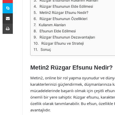
Rüzgar Efsununun Kullanım Alanları
Skype
Rüzgar Efsununun Elde Edilmesi
Metin2 Rüzgar Efsunu Nedir?
E-Posta ile paylaş
Rüzgar Efsununun Özellikleri
Yazdır
Kullanım Alanları
Efsunun Elde Edilmesi
Rüzgar Efsununun Dezavantajları
Rüzgar Efsunu ve Strateji
Sonuç
Metin2 Rüzgar Efsunu Nedir?
Metin2, online bir rol yapma oyunudur ve düny
karakterlerinizi güçlendirmek, düşmanlarınıza ka
mücadelelerinde başarılı olmak için çeşitli efsun
önemli bir yere sahiptir. Rüzgar efsunu, karakter
özellik olarak tanımlanabilir. Bu efsun, özellik
avantajlıdır.