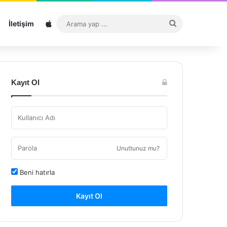
Sitemap
Arama
İletişim
yap
...
Kayıt Ol
Unuttunuz mu?
Beni hatırla
Kayıt Ol