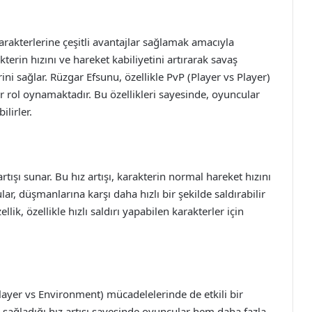
akterlerine çeşitli avantajlar sağlamak amacıyla
terin hızını ve hareket kabiliyetini artırarak savaş
ni sağlar. Rüzgar Efsunu, özellikle PvP (Player vs Player)
 rol oynamaktadır. Bu özellikleri sayesinde, oyuncular
lirler.
tışı sunar. Bu hız artışı, karakterin normal hareket hızını
ar, düşmanlarına karşı daha hızlı bir şekilde saldırabilir
lik, özellikle hızlı saldırı yapabilen karakterler için
layer vs Environment) mücadelelerinde de etkili bir
n sağladığı hız artışı sayesinde oyuncular hem daha fazla