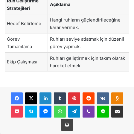
Ruh Geliştirme
Açıklama
Stratejileri
Hangi ruhların güçlendirileceğine
Hedef Belirleme
karar vermek.
Görev
Ruhları seviye atlatmak için düzenli
Tamamlama
görev yapmak.
Ruhları geliştirmek için takım olarak
Ekip Çalışması
hareket etmek.
Facebook
X
LinkedIn
Tumblr
Pinterest
Reddit
VKontakte
Odnok
Pocket
Skype
Messenger
WhatsApp
Telegram
Viber
Line
E-Posta ile payla
Yazdır