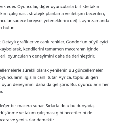
şvik eder. Oyuncular, diğer oyuncularla birlikte takım
kım çalışması, stratejik planlama ve iletişim becerileri,
uncular sadece bireysel yeteneklerini değil, aynı zamanda
tı bulur.
 Detaylı grafikler ve canlı renkler, Gondor’un büyüleyici
 kaybolarak, kendilerini tamamen maceranın içinde
eri, oyuncuların deneyimini daha da derinleştirir.
llemelerle sürekli olarak yenilenir. Bu güncellemeler,
yuncuların ilgisini canlı tutar. Ayrıca, topluluk geri
r, oyun deneyimini daha da geliştirir. Bu, oyuncuların her
r.
eğer bir macera sunar. Sırlarla dolu bu dünyada,
 düşünme ve takım çalışması gibi becerilerini de
acera ve yeni sırlar demektir.