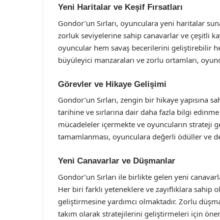
Yeni Haritalar ve Keşif Fırsatları
Gondor’un Sırları, oyunculara yeni haritalar suna
zorluk seviyelerine sahip canavarlar ve çeşitli k
oyuncular hem savaş becerilerini geliştirebilir 
büyüleyici manzaraları ve zorlu ortamları, oyun
Görevler ve Hikaye Gelişimi
Gondor’un Sırları, zengin bir hikaye yapısına sa
tarihine ve sırlarına dair daha fazla bilgi edinme
mücadeleler içermekte ve oyuncuların strateji ge
tamamlanması, oyunculara değerli ödüller ve d
Yeni Canavarlar ve Düşmanlar
Gondor’un Sırları ile birlikte gelen yeni canav
Her biri farklı yeteneklere ve zayıflıklara sahip 
geliştirmesine yardımcı olmaktadır. Zorlu düşm
takım olarak stratejilerini geliştirmeleri için öneml