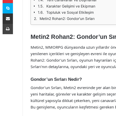
Skype
Karakter Gelişimi ve Ekipman
Topluluk ve Sosyal Etkileşim
E-Posta ile paylaş
Metin2 Rohan2: Gondor'un Sırları
Yazdır
Metin2 Rohan2: Gondor’un Sır
Metin2, MMORPG dünyasında uzun yıllardır öneml
yenilenen içerikleri ve genişleyen evreni ile o
Rohan2: Gondor’un Sırları, oyunun hayranları i
Sırları’nın detaylarına, oyundaki yeri ve oyuncul
Gondor’un Sırları Nedir?
Gondor’un Sırları, Metin2 evreninde yer alan bir
yeni haritalar, görevler ve karakter gelişim seçe
kültürel yapısıyla dikkat çekerken, yeni canavarl
Bu genişleme, oyuncuların keşfetmesi gereken b