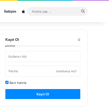
Sitemap
Arama
İletişim
yap
...
Kayıt Ol
Unuttunuz mu?
Beni hatırla
Kayıt Ol