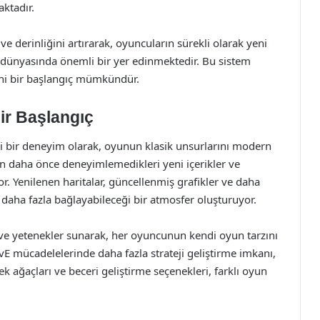
aktadır.
e derinliğini artırarak, oyuncuların sürekli olarak yeni
nyasında önemli bir yer edinmektedir. Bu sistem
eni bir başlangıç mümkündür.
ir Başlangıç
 bir deneyim olarak, oyunun klasik unsurlarını modern
ın daha önce deneyimlemedikleri yeni içerikler ve
or. Yenilenen haritalar, güncellenmiş grafikler ve daha
 daha fazla bağlayabileceği bir atmosfer oluşturuyor.
rı ve yetenekler sunarak, her oyuncunun kendi oyun tarzını
PvE mücadelelerinde daha fazla strateji geliştirme imkanı,
ek ağaçları ve beceri geliştirme seçenekleri, farklı oyun