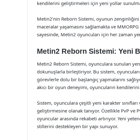
kendilerini geliştirmeleri için yeni yollar sunulm
Metin2’nin Reborn Sistemi, oyunun zenginliğini v
maceralar yaşamasını sağlamakta ve MMORPG dü
sayesinde, Metin2 oyuncuları için her zaman y
Metin2 Reborn Sistemi: Yeni B
Metin2 Reborn Sistemi, oyunculara sunulan yeni
dokunuşlarla birleştiriyor. Bu sistem, oyuncular
görevlerle dolu bir başlangıç yapmalarını sağlıy
akıcı bir oyun deneyimi, oyuncuların kendilerini
Sistem, oyunculara çeşitli yeni karakter sınıfla
geliştirmesine olanak tanıyor. Özellikle PvP ve 
oyuncular arasında rekabeti artırıyor. Yeni yeten
stillerini destekleyen bir yapı sunuyor.