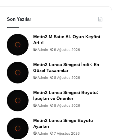
Son Yazılar
Metin2 M Satın Al: Oyun Keyfini
Artır!
Admin
9 Ağustos 2026
Metin2 Lonca Simgesi İndir: En
Güzel Tasarımlar
Admin
8 Ağustos 2026
Metin2 Lonca Simgesi Boyutu:
İpuçları ve Öneriler
Admin
8 Ağustos 2026
Metin2 Lonca Simge Boyutu
Ayarları
Admin
7 Ağustos 2026