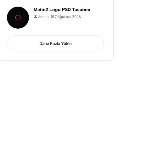
Metin2 Logo PSD Tasarımı
Admin
7 Ağustos 2026
Daha Fazla Yükle