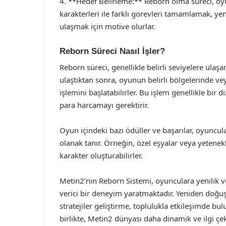
4. **Hedef Belirleme:** Reborn olma süreci, oyu
karakterleri ile farklı görevleri tamamlamak, ye
ulaşmak için motive olurlar.
Reborn Süreci Nasıl İşler?
Reborn süreci, genellikle belirli seviyelere ulaşan
ulaştıktan sonra, oyunun belirli bölgelerinde 
işlemini başlatabilirler. Bu işlem genellikle bir 
para harcamayı gerektirir.
Oyun içindeki bazı ödüller ve başarılar, oyuncu
olanak tanır. Örneğin, özel eşyalar veya yetene
karakter oluşturabilirler.
Metin2’nin Reborn Sistemi, oyunculara yenilik ve
verici bir deneyim yaratmaktadır. Yeniden doğuş
stratejiler geliştirme, toplulukla etkileşimde bu
birlikte, Metin2 dünyası daha dinamik ve ilgi çek