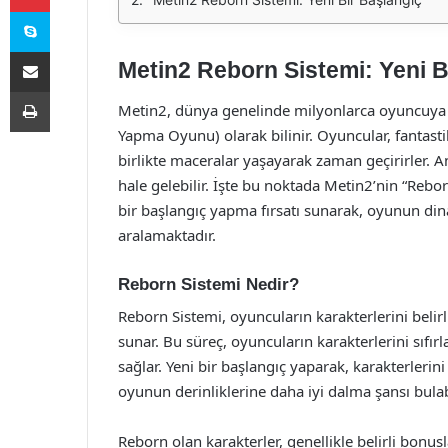
Skype
E-Posta ile paylaş
Metin2 Reborn Sistemi: Yeni B
Yazdır
Metin2, dünya genelinde milyonlarca oyuncuya
Yapma Oyunu) olarak bilinir. Oyuncular, fantast
birlikte maceralar yaşayarak zaman geçirirler.
hale gelebilir. İşte bu noktada Metin2’nin “Rebo
bir başlangıç yapma fırsatı sunarak, oyunun din
aralamaktadır.
Reborn Sistemi Nedir?
Reborn Sistemi, oyuncuların karakterlerini beli
sunar. Bu süreç, oyuncuların karakterlerini sıfır
sağlar. Yeni bir başlangıç yaparak, karakterlerini 
oyunun derinliklerine daha iyi dalma şansı bulabi
Reborn olan karakterler, genellikle belirli bonus