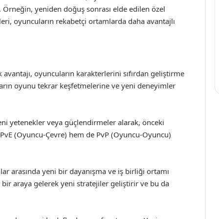
r. Örneğin, yeniden doğuş sonrası elde edilen özel
leri, oyuncuların rekabetçi ortamlarda daha avantajlı
vantajı, oyuncuların karakterlerini sıfırdan geliştirme
uların oyunu tekrar keşfetmelerine ve yeni deneyimler
eni yetenekler veya güçlendirmeler alarak, önceki
em PvE (Oyuncu-Çevre) hem de PvP (Oyuncu-Oyuncu)
ar arasında yeni bir dayanışma ve iş birliği ortamı
ir araya gelerek yeni stratejiler geliştirir ve bu da