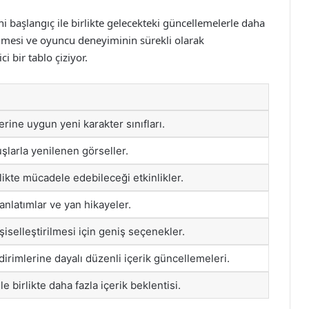
başlangıç ile birlikte gelecekteki güncellemelerle daha
mesi ve oyuncu deneyiminin sürekli olarak
ci bir tablo çiziyor.
lerine uygun yeni karakter sınıfları.
larla yenilenen görseller.
likte mücadele edebileceği etkinlikler.
nlatımlar ve yan hikayeler.
şiselleştirilmesi için geniş seçenekler.
dirimlerine dayalı düzenli içerik güncellemeleri.
le birlikte daha fazla içerik beklentisi.