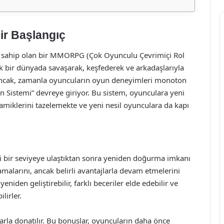
ir Başlangıç
 sahip olan bir MMORPG (Çok Oyunculu Çevrimiçi Rol
ik bir dünyada savaşarak, keşfederek ve arkadaşlarıyla
 Ancak, zamanla oyuncuların oyun deneyimleri monoton
rn Sistemi” devreye giriyor. Bu sistem, oyunculara yeni
amiklerini tazelemekte ve yeni nesil oyunculara da kapı
rli bir seviyeye ulaştıktan sonra yeniden doğurma imkanı
lamalarını, ancak belirli avantajlarla devam etmelerini
yeniden geliştirebilir, farklı beceriler elde edebilir ve
lirler.
larla donatılır. Bu bonuslar, oyuncuların daha önce