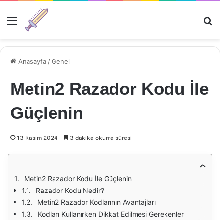
Menü
Ar
Anasayfa
/
Genel
Metin2 Razador Kodu İle
Güçlenin
13 Kasım 2024
3 dakika okuma süresi
Metin2 Razador Kodu İle Güçlenin
Razador Kodu Nedir?
Metin2 Razador Kodlarının Avantajları
Kodları Kullanırken Dikkat Edilmesi Gerekenler