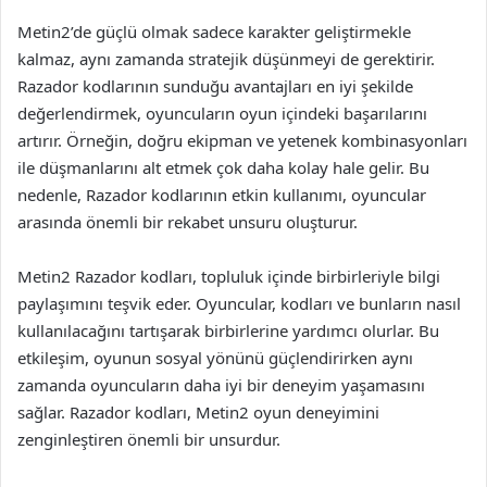
Metin2’de güçlü olmak sadece karakter geliştirmekle
kalmaz, aynı zamanda stratejik düşünmeyi de gerektirir.
Razador kodlarının sunduğu avantajları en iyi şekilde
değerlendirmek, oyuncuların oyun içindeki başarılarını
artırır. Örneğin, doğru ekipman ve yetenek kombinasyonları
ile düşmanlarını alt etmek çok daha kolay hale gelir. Bu
nedenle, Razador kodlarının etkin kullanımı, oyuncular
arasında önemli bir rekabet unsuru oluşturur.
Metin2 Razador kodları, topluluk içinde birbirleriyle bilgi
paylaşımını teşvik eder. Oyuncular, kodları ve bunların nasıl
kullanılacağını tartışarak birbirlerine yardımcı olurlar. Bu
etkileşim, oyunun sosyal yönünü güçlendirirken aynı
zamanda oyuncuların daha iyi bir deneyim yaşamasını
sağlar. Razador kodları, Metin2 oyun deneyimini
zenginleştiren önemli bir unsurdur.