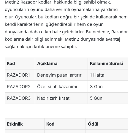
Metin2 Razador kodları hakkında bilgi sahibi olmak,
oyuncuların oyunu daha verimli oynamalarına yardımcı
olur. Oyuncular, bu kodları doğru bir şekilde kullanarak hem
kendi karakterlerini güçlendirebilir hem de oyun
dünyasında daha etkin hale gelebilirler. Bu nedenle, Razador
kodlarına dair bilgi edinmek, Metin2 dünyasında avantaj
sağlamak için kritik öneme sahiptir.
Kod
Açıklama
Kullanım Süresi
RAZADOR1
Deneyim puanı artırır
1 Hafta
RAZADOR2
Özel silah kazanımı
3 Gün
RAZADOR3
Nadir zırh fırsatı
5 Gün
Etkinlik
Kod
Ödül