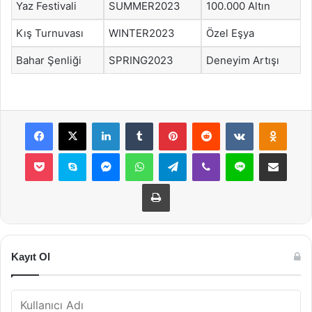
Yaz Festivali
SUMMER2023
100.000 Altın
Kış Turnuvası
WINTER2023
Özel Eşya
Bahar Şenliği
SPRING2023
Deneyim Artışı
Facebook
X
LinkedIn
Tumblr
Pinterest
Reddit
VKontakte
Odnok
Pocket
Skype
Messenger
WhatsApp
Telegram
Viber
Line
E-Posta ile payla
Yazdır
Kayıt Ol