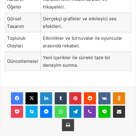
Öğeler
hikayeleri.
Görsel
Gerçekçi grafikler ve etkileyici ses
Tasarım
efektleri.
Topluluk
Etkinlikler ve turnuvalar ile oyuncular
Olayları
arasında rekabet.
Yeni içerikler ile sürekli taze bir
Güncellemeler
deneyim sunma.
Facebook
X
LinkedIn
Tumblr
Pinterest
Reddit
VKontakte
Odnok
Pocket
Skype
Messenger
WhatsApp
Telegram
Viber
Line
E-Posta ile payla
Yazdır