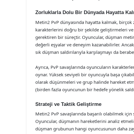
Zorluklarla Dolu Bir Dünyada Hayatta Ka
Metin2 PvP dünyasında hayatta kalmak, birçok zor
karakterlerini doğru bir şekilde geliştirmeleri v
gerektiren bir süreçtir. Oyuncular, düşman metin 
değerli eşyalar ve deneyim kazanabilirler. Ancak
sık düşman saldırılarıyla karşılaşmayı da beraber
Ayrıca, PvP savaşlarında oyuncuların karakterler
oynar. Yüksek seviyeli bir oyuncuyla başa çıkabi
olarak düşünmeleri ve grup halinde hareket etme
(birden fazla oyuncunun bir hedefe yönelik sald
Strateji ve Taktik Geliştirme
Metin2 PvP savaşlarında başarılı olabilmek için s
Oyuncular, düşmanın hareketlerini analiz etmel
düşman grubunun hangi oyuncusunun daha zayıf