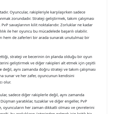
dır. Oyuncular, rakipleriyle karşılaşırken sadece
anmak zorundadır. Strateji geliştirmek, takım çalışması
P savaşlarının kilit noktalarıdır. Zorluklar ne kadar
ılık ile her oyuncu bu mücadelede başarılı olabilir.
 hem de zaferleri bir arada sunarak unutulmaz bir
ttiği, strateji ve becerinin ön planda olduğu bir oyun
ini geliştirmek ve diğer rakipleri alt etmek için çeşitli
le değil, aynı zamanda doğru strateji ve takım çalışması
uma sunar ve her zafer, oyuncunun kendisini
ı olur.
ular, sadece diğer rakiplerle değil, aynı zamanda
 Düşman yaratıklar, tuzaklar ve diğer engeller, PvP
le, oyuncuların her zaman dikkatli olması ve çevrelerini
neği, bu zorlukların üstesinden gelmek için kritik bir