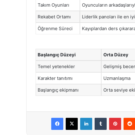
Takım Oyunları
Oyuncuların arkadaşlarıyl
Rekabet Ortamı
Liderlik panoları ile en i
Öğrenme Süreci
Kayıplardan ders çıkararak
Başlangıç Düzeyi
Orta Düzey
Temel yetenekler
Gelişmiş becer
Karakter tanıtımı
Uzmanlaşma
Başlangıç ekipmanı
Orta seviye e
Facebook
X
LinkedIn
Tumblr
Pintere