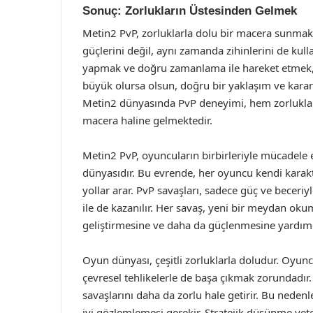
Sonuç: Zorlukların Üstesinden Gelmek
Metin2 PvP, zorluklarla dolu bir macera sunmakta
güçlerini değil, aynı zamanda zihinlerini de kull
yapmak ve doğru zamanlama ile hareket etmek, Pv
büyük olursa olsun, doğru bir yaklaşım ve kararl
Metin2 dünyasında PvP deneyimi, hem zorlukları
macera haline gelmektedir.
Metin2 PvP, oyuncuların birbirleriyle mücadele e
dünyasıdır. Bu evrende, her oyuncu kendi karakter
yollar arar. PvP savaşları, sadece güç ve beceriy
ile de kazanılır. Her savaş, yeni bir meydan ok
geliştirmesine ve daha da güçlenmesine yardımc
Oyun dünyası, çeşitli zorluklarla doludur. Oyunc
çevresel tehlikelerle de başa çıkmak zorundadır.
savaşlarını daha da zorlu hale getirir. Bu neden
iyi gözlemlemesi gerekir. Stratejik düşünme yete