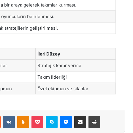
a bir araya gelerek takımlar kurması.
yi oyuncuların belirlenmesi.
 stratejilerin geliştirilmesi.
İleri Düzey
iler
Stratejik karar verme
Takım liderliği
kipman
Özel ekipman ve silahlar
st
Reddit
VKontakte
Odnoklassniki
Pocket
Skype
Messenger
E-Posta ile paylaş
Yazdır