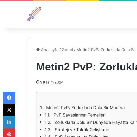
Anasayfa
/
Genel
/
Metin2 PvP: Zorluklarla Dolu Bi
Metin2 PvP: Zorlukl
9 Kasım 2024
Facebook
X
Metin2 PvP: Zorluklarla Dolu Bir Macera
PvP Savaşlarının Temelleri
LinkedIn
Zorluklarla Dolu Bir Dünyada Hayatta Ka
Pinterest
Strateji ve Taktik Geliştirme
PvP Arenaları ve Etkinlikler