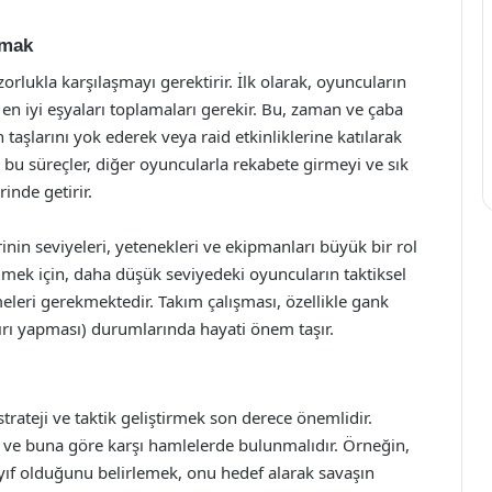
lmak
lukla karşılaşmayı gerektirir. İlk olarak, oyuncuların
e en iyi eşyaları toplamaları gerekir. Bu, zaman ve çaba
taşlarını yok ederek veya raid etkinliklerine katılarak
 bu süreçler, diğer oyuncularla rekabete girmeyi ve sık
inde getirir.
inin seviyeleri, yetenekleri ve ekipmanları büyük bir rol
lmek için, daha düşük seviyedeki oyuncuların taktiksel
leri gerekmektedir. Takım çalışması, özellikle gank
ırı yapması) durumlarında hayati önem taşır.
trateji ve taktik geliştirmek son derece önemlidir.
i ve buna göre karşı hamlelerde bulunmalıdır. Örneğin,
 olduğunu belirlemek, onu hedef alarak savaşın