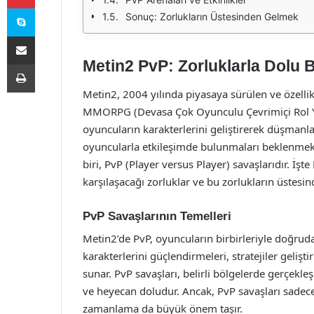
Skype
Sonuç: Zorlukların Üstesinden Gelmek
E-Posta ile paylaş
Metin2 PvP: Zorluklarla Dolu 
Yazdır
Metin2, 2004 yılında piyasaya sürülen ve özellik
MMORPG (Devasa Çok Oyunculu Çevrimiçi Rol Y
oyuncuların karakterlerini geliştirerek düşmanl
oyuncularla etkileşimde bulunmaları beklenmekt
biri, PvP (Player versus Player) savaşlarıdır. İ
karşılaşacağı zorluklar ve bu zorlukların üstesi
PvP Savaşlarının Temelleri
Metin2’de PvP, oyuncuların birbirleriyle doğruda
karakterlerini güçlendirmeleri, stratejiler gelişt
sunar. PvP savaşları, belirli bölgelerde gerçekle
ve heyecan doludur. Ancak, PvP savaşları sadece 
zamanlama da büyük önem taşır.