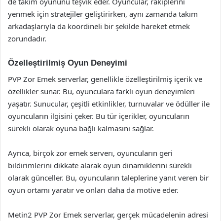
de takım oyununu teşvik eder. Oyuncular, rakiplerini
yenmek için stratejiler geliştirirken, aynı zamanda takım
arkadaşlarıyla da koordineli bir şekilde hareket etmek
zorundadır.
Özelleştirilmiş Oyun Deneyimi
PVP Zor Emek serverlar, genellikle özelleştirilmiş içerik ve
özellikler sunar. Bu, oyunculara farklı oyun deneyimleri
yaşatır. Sunucular, çeşitli etkinlikler, turnuvalar ve ödüller ile
oyuncuların ilgisini çeker. Bu tür içerikler, oyuncuların
sürekli olarak oyuna bağlı kalmasını sağlar.
Ayrıca, birçok zor emek serverı, oyuncuların geri
bildirimlerini dikkate alarak oyun dinamiklerini sürekli
olarak günceller. Bu, oyuncuların taleplerine yanıt veren bir
oyun ortamı yaratır ve onları daha da motive eder.
Metin2 PVP Zor Emek serverlar, gerçek mücadelenin adresi