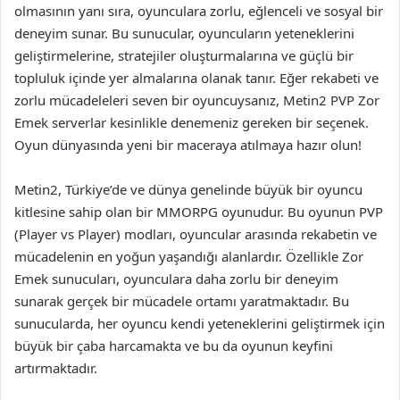
olmasının yanı sıra, oyunculara zorlu, eğlenceli ve sosyal bir
deneyim sunar. Bu sunucular, oyuncuların yeteneklerini
geliştirmelerine, stratejiler oluşturmalarına ve güçlü bir
topluluk içinde yer almalarına olanak tanır. Eğer rekabeti ve
zorlu mücadeleleri seven bir oyuncuysanız, Metin2 PVP Zor
Emek serverlar kesinlikle denemeniz gereken bir seçenek.
Oyun dünyasında yeni bir maceraya atılmaya hazır olun!
Metin2, Türkiye’de ve dünya genelinde büyük bir oyuncu
kitlesine sahip olan bir MMORPG oyunudur. Bu oyunun PVP
(Player vs Player) modları, oyuncular arasında rekabetin ve
mücadelenin en yoğun yaşandığı alanlardır. Özellikle Zor
Emek sunucuları, oyunculara daha zorlu bir deneyim
sunarak gerçek bir mücadele ortamı yaratmaktadır. Bu
sunucularda, her oyuncu kendi yeteneklerini geliştirmek için
büyük bir çaba harcamakta ve bu da oyunun keyfini
artırmaktadır.