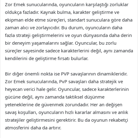
Zor Emek sunucularında, oyuncuların karşılaştığı zorluklar
oldukça fazladır. Kaynak bulma, karakter geliştirme ve
ekipman elde etme süreçleri, standart sunuculara göre daha
zaman alıcı ve zorlayıcıdır. Bu durum, oyuncuların daha
fazla strateji geliştirmelerini ve oyun dünyasında daha derin
bir deneyim yaşamalarını sağlar. Oyuncular, bu zorlu
süreçler sayesinde sadece karakterlerini değil, aynı zamanda
kendilerini de geliştirme fırsatı bulurlar.
Bir diğer önemli nokta ise PVP savaşlarının dinamikleridir.
Zor Emek sunucularında, PvP savaşları daha stratejik ve
heyecan verici hale gelir. Oyuncular, sadece karakterlerinin
gücüne değil, aynı zamanda taktiksel düşünme
yeteneklerine de güvenmek zorundadır. Her an değişen
savaş koşulları, oyuncuların hızlı kararlar almasını ve anlık
stratejiler geliştirmesini gerektirir. Bu da oyunun rekabetçi
atmosferini daha da artırır.