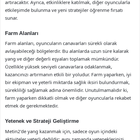
artıracaktır. Ayrıca, etkinliklere katılmak, diğer oyuncularla
etkileşimde bulunma ve yeni stratejiler öğrenme fırsatı
sunar.
Farm Alanları
Farm alanları, oyuncuların canavarları sürekli olarak
avlayabileceği bölgelerdir. Bu alanlarda uzun süre kalarak
yang ve diğer değerli eşyaları toplamak mümkündür.
Özellikle yüksek seviyeli canavarlara odaklanmak,
kazancınızı artırmanın etkili bir yoludur. Farm yaparken, iyi
bir ekipman ve yeterli miktarda sağlık iksiri bulundurmak,
sürekliliği sağlamak adına önemlidir. Unutulmamalıdır ki,
farm yaparken dikkatli olmak ve diğer oyuncularla rekabet
etmek de gerekmektedir.
Yetenek ve Strateji Geliştirme
Metin2’de yang kazanmak için, sadece oyun içindeki
aktiviteler yeterli değildir; aynı zamanda yeteneklerinizi