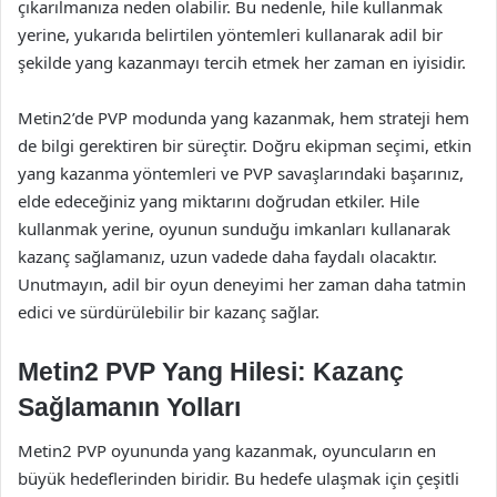
çıkarılmanıza neden olabilir. Bu nedenle, hile kullanmak
yerine, yukarıda belirtilen yöntemleri kullanarak adil bir
şekilde yang kazanmayı tercih etmek her zaman en iyisidir.
Metin2’de PVP modunda yang kazanmak, hem strateji hem
de bilgi gerektiren bir süreçtir. Doğru ekipman seçimi, etkin
yang kazanma yöntemleri ve PVP savaşlarındaki başarınız,
elde edeceğiniz yang miktarını doğrudan etkiler. Hile
kullanmak yerine, oyunun sunduğu imkanları kullanarak
kazanç sağlamanız, uzun vadede daha faydalı olacaktır.
Unutmayın, adil bir oyun deneyimi her zaman daha tatmin
edici ve sürdürülebilir bir kazanç sağlar.
Metin2 PVP Yang Hilesi: Kazanç
Sağlamanın Yolları
Metin2 PVP oyununda yang kazanmak, oyuncuların en
büyük hedeflerinden biridir. Bu hedefe ulaşmak için çeşitli