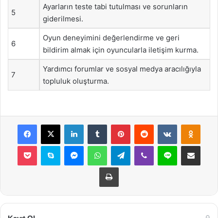
Ayarların teste tabi tutulması ve sorunların
5
giderilmesi.
Oyun deneyimini değerlendirme ve geri
6
bildirim almak için oyuncularla iletişim kurma.
Yardımcı forumlar ve sosyal medya aracılığıyla
7
topluluk oluşturma.
Facebook
X
LinkedIn
Tumblr
Pinterest
Reddit
VKontakte
Odnok
Pocket
Skype
Messenger
WhatsApp
Telegram
Viber
Line
E-Posta ile payla
Yazdır