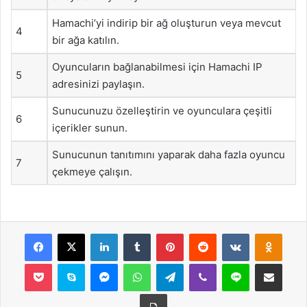
Hamachi’yi indirip bir ağ oluşturun veya mevcut
4
bir ağa katılın.
Oyuncuların bağlanabilmesi için Hamachi IP
5
adresinizi paylaşın.
Sunucunuzu özelleştirin ve oyunculara çeşitli
6
içerikler sunun.
Sunucunun tanıtımını yaparak daha fazla oyuncu
7
çekmeye çalışın.
Facebook
X
LinkedIn
Tumblr
Pinterest
Reddit
VKontakte
Odnok
Pocket
Skype
Messenger
WhatsApp
Telegram
Viber
Line
E-Posta ile payla
Yazdır