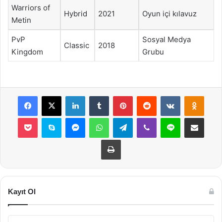
Warriors of
Hybrid
2021
Oyun içi kılavuz
Metin
PvP
Sosyal Medya
Classic
2018
Kingdom
Grubu
Facebook
X
LinkedIn
Tumblr
Pinterest
Reddit
VKontakte
Odnok
Pocket
Skype
Messenger
WhatsApp
Telegram
Viber
Line
E-Posta ile payla
Yazdır
Kayıt Ol