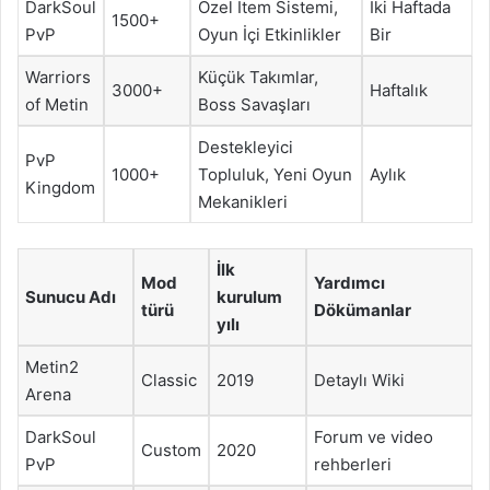
DarkSoul
Özel Item Sistemi,
İki Haftada
1500+
PvP
Oyun İçi Etkinlikler
Bir
Warriors
Küçük Takımlar,
3000+
Haftalık
of Metin
Boss Savaşları
Destekleyici
PvP
1000+
Topluluk, Yeni Oyun
Aylık
Kingdom
Mekanikleri
İlk
Mod
Yardımcı
Sunucu Adı
kurulum
türü
Dökümanlar
yılı
Metin2
Classic
2019
Detaylı Wiki
Arena
DarkSoul
Forum ve video
Custom
2020
PvP
rehberleri