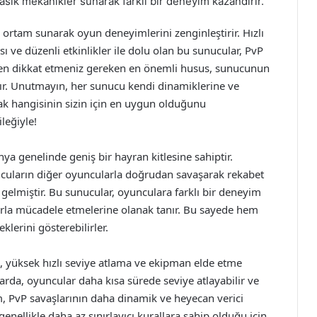
asik mekanikler sunarak farklı bir deneyim kazandırır.
 ortam sunarak oyun deneyimlerini zenginleştirir. Hızlı
ı ve düzenli etkinlikler ile dolu olan bu sunucular, PvP
arken dikkat etmeniz gereken en önemli husus, sunucunun
dır. Unutmayın, her sunucu kendi dinamiklerine ve
k hangisinin sizin için en uygun olduğunu
leğiyle!
 genelinde geniş bir hayran kitlesine sahiptir.
uncuların diğer oyuncularla doğrudan savaşarak rekabet
elmiştir. Bu sunucular, oyunculara farklı bir deneyim
ularla mücadele etmelerine olanak tanır. Bu sayede hem
klerini gösterebilirler.
, yüksek hızlı seviye atlama ve ekipman elde etme
larda, oyuncular daha kısa sürede seviye atlayabilir ve
, PvP savaşlarının daha dinamik ve heyecan verici
enellikle daha az sınırlayıcı kurallara sahip olduğu için