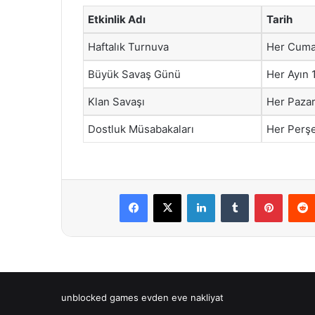
Etkinlik Adı
Tarih
Haftalık Turnuva
Her Cuma
Büyük Savaş Günü
Her Ayın 1
Klan Savaşı
Her Pazar
Dostluk Müsabakaları
Her Perş
Facebook
X
LinkedIn
Tumblr
Pintere
unblocked games
evden eve nakliyat