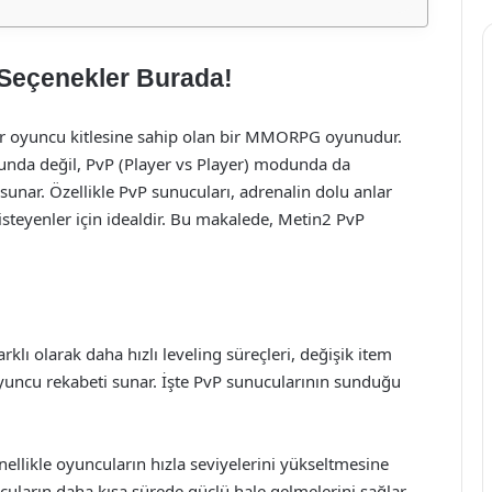
 Seçenekler Burada!
 bir oyuncu kitlesine sahip olan bir MMORPG oyunudur.
nda değil, PvP (Player vs Player) modunda da
unar. Özellikle PvP sunucuları, adrenalin dolu anlar
teyenler için idealdir. Bu makalede, Metin2 PvP
klı olarak daha hızlı leveling süreçleri, değişik item
yuncu rekabeti sunar. İşte PvP sunucularının sunduğu
ellikle oyuncuların hızla seviyelerini yükseltmesine
cuların daha kısa sürede güçlü hale gelmelerini sağlar.