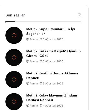
Son Yazılar
Metin2 Küpe Efsunları: En İyi
Seçenekler
Admin
6 Ağustos 2026
Metin2 Kutsama Kağıdı: Oyunun
Gizemli Gücü
Admin
5 Ağustos 2026
Metin2 Kostüm Bonus Aktarımı
Rehberi
Admin
5 Ağustos 2026
Metin2 Kolay Maymun Zindanı
Haritası Rehberi
Admin
4 Ağustos 2026