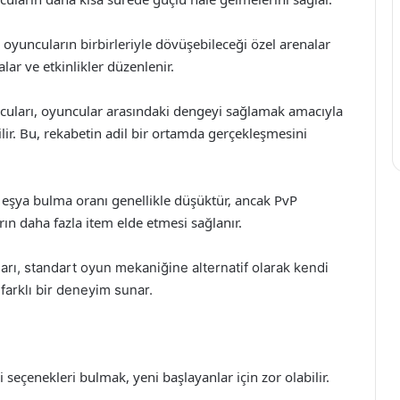
 oyuncuların birbirleriyle dövüşebileceği özel arenalar
lar ve etkinlikler düzenlenir.
cuları, oyuncular arasındaki dengeyi sağlamak amacıyla
bilir. Bu, rekabetin adil bir ortamda gerçekleşmesini
 eşya bulma oranı genellikle düşüktür, ancak PvP
ın daha fazla item elde etmesi sağlanır.
arı, standart oyun mekaniğine alternatif olarak kendi
 farklı bir deneyim sunar.
 seçenekleri bulmak, yeni başlayanlar için zor olabilir.