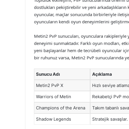
Topluluk etkileşimi, PvP sunucularında önemli b
dostlukları pekiştirebilir ve yeni arkadaşlıkları
oyuncular, maçlar sonucunda birbirleriyle iletiş
oyuncuların kendi oyun deneyimlerini geliştirme
Metin2 PvP sunucuları, oyunculara rakipleriyle y
deneyimi sunmaktadır. Farklı oyun modları, etkin
yeni başlayanlar hem de tecrübeli oyuncular içi
bir ruhunuz varsa, Metin2 PvP sunucularında yer
Sunucu Adı
Açıklama
Metin2 PvP X
Hızlı seviye atlam
Warriors of Metin
Rekabetçi PvP mo
Champions of the Arena
Takım tabanlı sava
Shadow Legends
Stratejik savaşlar.