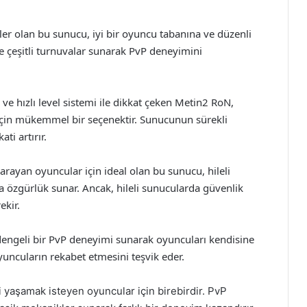
er olan bu sunucu, iyi bir oyuncu tabanına ve düzenli
ve çeşitli turnuvalar sunarak PvP deneyimini
ı ve hızlı level sistemi ile dikkat çeken Metin2 RoN,
için mükemmel bir seçenektir. Sunucunun sürekli
i artırır.
 arayan oyuncular için ideal olan bu sunucu, hileli
a özgürlük sunar. Ancak, hileli sunucularda güvenlik
ekir.
dengeli bir PvP deneyimi sunarak oyuncuları kendisine
 oyuncuların rekabet etmesini teşvik eder.
ni yaşamak isteyen oyuncular için birebirdir. PvP