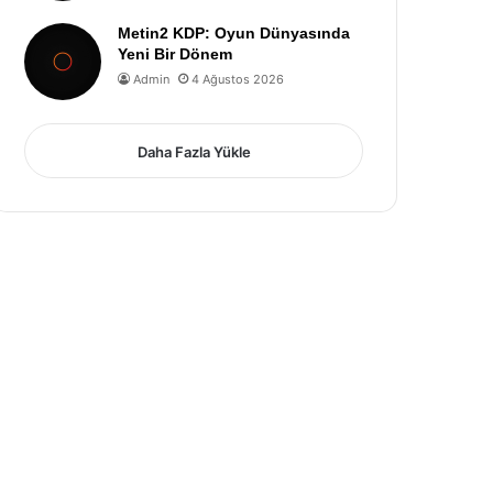
Metin2 KDP: Oyun Dünyasında
Yeni Bir Dönem
Admin
4 Ağustos 2026
Daha Fazla Yükle