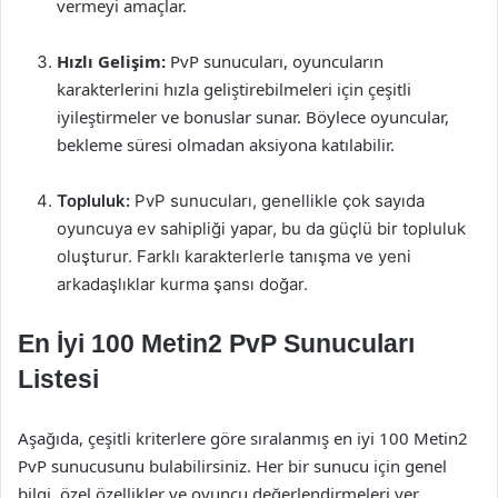
vermeyi amaçlar.
Hızlı Gelişim:
PvP sunucuları, oyuncuların
karakterlerini hızla geliştirebilmeleri için çeşitli
iyileştirmeler ve bonuslar sunar. Böylece oyuncular,
bekleme süresi olmadan aksiyona katılabilir.
Topluluk:
PvP sunucuları, genellikle çok sayıda
oyuncuya ev sahipliği yapar, bu da güçlü bir topluluk
oluşturur. Farklı karakterlerle tanışma ve yeni
arkadaşlıklar kurma şansı doğar.
En İyi 100 Metin2 PvP Sunucuları
Listesi
Aşağıda, çeşitli kriterlere göre sıralanmış en iyi 100 Metin2
PvP sunucusunu bulabilirsiniz. Her bir sunucu için genel
bilgi, özel özellikler ve oyuncu değerlendirmeleri yer