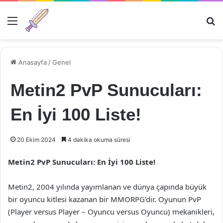
Menü
Ar
Anasayfa
/
Genel
Metin2 PvP Sunucuları:
En İyi 100 Liste!
20 Ekim 2024
4 dakika okuma süresi
Metin2 PvP Sunucuları: En İyi 100 Liste!
Metin2, 2004 yılında yayımlanan ve dünya çapında büyük
bir oyuncu kitlesi kazanan bir MMORPG’dir. Oyunun PvP
(Player versus Player – Oyuncu versus Oyuncu) mekanikleri,