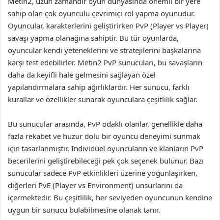
Metin2, uzun zamandır oyun dünyasında önemli bir yere
sahip olan çok oyunculu çevrimiçi rol yapma oyunudur.
Oyuncular, karakterlerini geliştirirken PvP (Player vs Player)
savaşı yapma olanağına sahiptir. Bu tür oyunlarda,
oyuncular kendi yeteneklerini ve stratejilerini başkalarına
karşı test edebilirler. Metin2 PvP sunucuları, bu savaşların
daha da keyifli hale gelmesini sağlayan özel
yapılandırmalara sahip ağırlıklardır. Her sunucu, farklı
kurallar ve özellikler sunarak oyunculara çeşitlilik sağlar.
Bu sunucular arasında, PvP odaklı olanlar, genellikle daha
fazla rekabet ve huzur dolu bir oyuncu deneyimi sunmak
için tasarlanmıştır. Individüel oyuncuların ve klanların PvP
becerilerini geliştirebileceği pek çok seçenek bulunur. Bazı
sunucular sadece PvP etkinlikleri üzerine yoğunlaşırken,
diğerleri PvE (Player vs Environment) unsurlarını da
içermektedir. Bu çeşitlilik, her seviyeden oyuncunun kendine
uygun bir sunucu bulabilmesine olanak tanır.