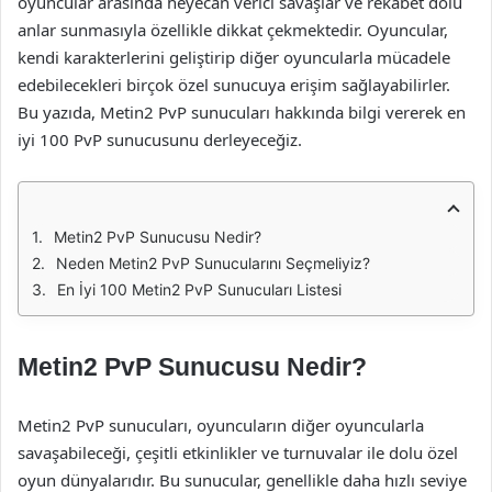
oyuncular arasında heyecan verici savaşlar ve rekabet dolu
anlar sunmasıyla özellikle dikkat çekmektedir. Oyuncular,
kendi karakterlerini geliştirip diğer oyuncularla mücadele
edebilecekleri birçok özel sunucuya erişim sağlayabilirler.
Bu yazıda, Metin2 PvP sunucuları hakkında bilgi vererek en
iyi 100 PvP sunucusunu derleyeceğiz.
Metin2 PvP Sunucusu Nedir?
Neden Metin2 PvP Sunucularını Seçmeliyiz?
En İyi 100 Metin2 PvP Sunucuları Listesi
Metin2 PvP Sunucusu Nedir?
Metin2 PvP sunucuları, oyuncuların diğer oyuncularla
savaşabileceği, çeşitli etkinlikler ve turnuvalar ile dolu özel
oyun dünyalarıdır. Bu sunucular, genellikle daha hızlı seviye