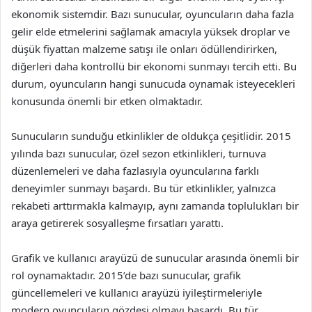
ekonomik sistemdir. Bazı sunucular, oyuncuların daha fazla
gelir elde etmelerini sağlamak amacıyla yüksek droplar ve
düşük fiyattan malzeme satışı ile onları ödüllendirirken,
diğerleri daha kontrollü bir ekonomi sunmayı tercih etti. Bu
durum, oyuncuların hangi sunucuda oynamak isteyecekleri
konusunda önemli bir etken olmaktadır.
Sunucuların sunduğu etkinlikler de oldukça çeşitlidir. 2015
yılında bazı sunucular, özel sezon etkinlikleri, turnuva
düzenlemeleri ve daha fazlasıyla oyuncularına farklı
deneyimler sunmayı başardı. Bu tür etkinlikler, yalnızca
rekabeti arttırmakla kalmayıp, aynı zamanda toplulukları bir
araya getirerek sosyalleşme fırsatları yarattı.
Grafik ve kullanıcı arayüzü de sunucular arasında önemli bir
rol oynamaktadır. 2015’de bazı sunucular, grafik
güncellemeleri ve kullanıcı arayüzü iyileştirmeleriyle
modern oyuncuların gözdesi olmayı başardı. Bu tür