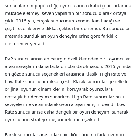
sunucularının popülerliği, oyuncuların rekabetçi bir ortamda
mücadele etmeyi seven yapısının bir sonucu olarak ortaya
çıktı. 2015 yılı, birçok sunucunun kendini kanıtladığı ve
çeşitli özellikleriyle dikkat çektiği bir dönemdi. Bu sunucular
arasında sundukları oyun deneyimlerine göre farklılık
gösterenler yer aldı.
PVP sunucularının en belirgin özelliklerinden biri, oyuncular
arası savaşların daha fazla ön planda olmasıdır. 2015 yılında
en gözde sunucu seçenekleri arasında Klasik, High Rate ve
Low Rate sunucular dikkat çekti. Klasik sunucular genellikle
orijinal oyunun dinamiklerini koruyarak oyunculara
nostaljik bir deneyim sunarken, High Rate sunucular hızlı
seviyelenme ve anında aksiyon arayanlar için idealdi. Low
Rate sunucular ise daha dengeli bir oyun deneyimi sunarak,
oyuncuların stratejik düşünmelerini teşvik etti.
Farklı sunucular arasındaki bir diğer önemli fark, oyun içi