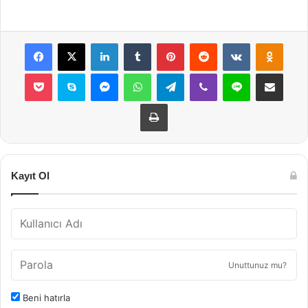
Facebook
X
LinkedIn
Tumblr
Pinterest
Reddit
VKontakte
Odnok
Pocket
Skype
Messenger
WhatsApp
Telegram
Viber
Line
E-Posta ile payla
Yazdır
Kayıt Ol
Unuttunuz mu?
Beni hatırla