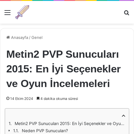
Menü
Ar
Anasayfa
/
Genel
Metin2 PVP Sunucuları
2015: En İyi Seçenekler
ve Oyun İncelemeleri
14 Ekim 2024
4 dakika okuma süresi
Metin2 PVP Sunucuları 2015: En İyi Seçenekler ve Oyun İncelemeleri
Neden PVP Sunucuları?