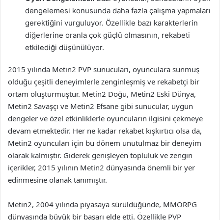
dengelemesi konusunda daha fazla çalışma yapmaları
gerektiğini vurguluyor. Özellikle bazı karakterlerin
diğerlerine oranla çok güçlü olmasının, rekabeti
etkilediği düşünülüyor.
2015 yılında Metin2 PVP sunucuları, oyunculara sunmuş
olduğu çeşitli deneyimlerle zenginleşmiş ve rekabetçi bir
ortam oluşturmuştur. Metin2 Doğu, Metin2 Eski Dünya,
Metin2 Savaşçı ve Metin2 Efsane gibi sunucular, uygun
dengeler ve özel etkinliklerle oyuncuların ilgisini çekmeye
devam etmektedir. Her ne kadar rekabet kışkırtıcı olsa da,
Metin2 oyuncuları için bu dönem unutulmaz bir deneyim
olarak kalmıştır. Giderek genişleyen topluluk ve zengin
içerikler, 2015 yılının Metin2 dünyasında önemli bir yer
edinmesine olanak tanımıştır.
Metin2, 2004 yılında piyasaya sürüldüğünde, MMORPG
dünyasında büyük bir başarı elde etti. Özellikle PVP