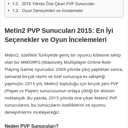
2015 Yılında Öne Çıkan PVP Sunucuları
Oyun Deneyimleri ve İncelemeler
Metin2 PVP Sunucuları 2015: En İyi
Seçenekler ve Oyun İncelemeleri
Metin2, özellikle Türkiye’de geniş bir oyuncu kitlesine sahip
olan bir MMORPG (Massively Multiplayer Online Role-
Playing Game) oyunudur. 2004 yılında çıkış yaptıktan sonra,
zamanla birçok resmi ve özel sunucuya ev sahipliği
yapmıştır. 2015 yılı, Metin2 topluluğu için birçok yeni PVP
(Player vs Player) sunucusunun ortaya çıktığı bir dönüm
noktasıydı. Bu yazıda, 2015 yılında öne çıkan Metin2 PVP
sunucularını, bu sunucuların özelliklerini ve oyuncu
deneyimlerini inceleyeceğiz.
Neden PVP Sunucuları?