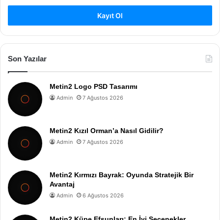
Kayıt Ol
Son Yazılar
Metin2 Logo PSD Tasarımı
Admin
7 Ağustos 2026
Metin2 Kızıl Orman’a Nasıl Gidilir?
Admin
7 Ağustos 2026
Metin2 Kırmızı Bayrak: Oyunda Stratejik Bir
Avantaj
Admin
6 Ağustos 2026
Metin2 Küpe Efsunları: En İyi Seçenekler