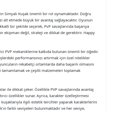
çin Simyalı Kuşak önemli bir rol oynamaktadır. Doğru
inizi alt etmede büyük bir avantaj sağlayacaktır. Oyunun
kkatli bir şekilde seçerek, PvP savaşlarında başarıya
ir ekipman değil, strateji ve dikkat de gerektirir. Happy
ci PVP mekaniklerine katkıda bulunan önemli bir öğedir.
lerdeki performansınızı artırmak için özel nitelikler
oyuncuların rekabetçi ortamlarda daha başarılı olmasını
leri tamamlamak ve çeşitli malzemeleri toplamak
lar ile dikkat çeker. Özellikle PVP savaşlarında avantaj
rıcı özellikler sunar. Ayrıca, karakter özelleştirmesi
kuşaklarıyla ilgili estetik tercihler yaparak karakterlerini
şak’ın farklı seviyeleri bulunmaktadır ve her seviye,