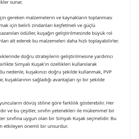
kler sunar.
i için gereken malzemelerin ve kaynakların toplanması
ak için belirli zindanları keşfetmeli ve güçlü
azanılan ödüller, kuşağın geliştirilmesinde büyük rol
arı alt ederek bu malzemeleri daha hızlı toplayabilirler.
lerinde doğru stratejilerin geliştirilmesine yardımcı
irlikte Simyalı Kuşak’ın özellikleri kullanılarak
r. Bu nedenle, kuşakınızı doğru şekilde kullanmak, PVP
 kuşaklarının sağladığı avantajları iyi bir şekilde
yuncuların dövüş stiline göre farklılık gösterebilir. Her
rdır ve bu çeşitler, sınıfın yetenekleri ile mükemmel bir
er sınıfına uygun olan bir Simyalı Kuşak seçmelidir. Bu
 etkileyen önemli bir unsurdur.