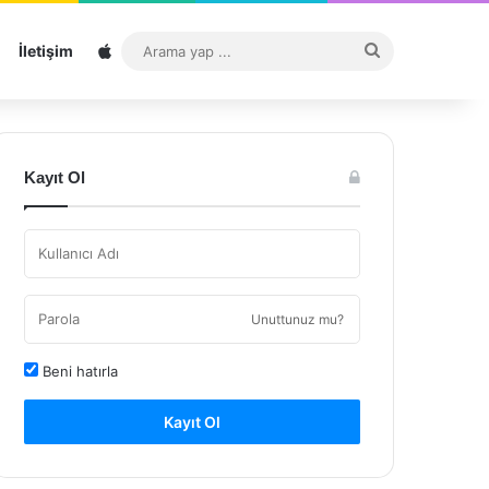
Sitemap
Arama
İletişim
yap
...
Kayıt Ol
Unuttunuz mu?
Beni hatırla
Kayıt Ol