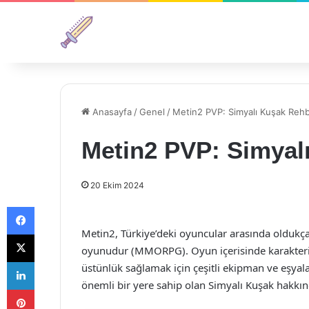
Anasayfa
/
Genel
/
Metin2 PVP: Simyalı Kuşak Rehb
Metin2 PVP: Simyal
20 Ekim 2024
Facebook
Metin2, Türkiye’deki oyuncular arasında oldukç
X
oyunudur (MMORPG). Oyun içerisinde karakterin
LinkedIn
üstünlük sağlamak için çeşitli ekipman ve eşyal
önemli bir yere sahip olan Simyalı Kuşak hakkınd
Pinterest