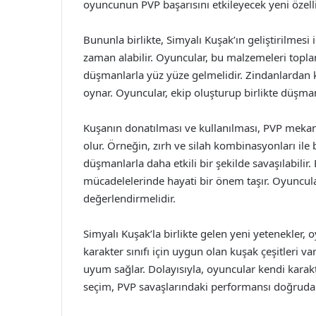
oyuncunun PVP başarısını etkileyecek yeni özelli
Bununla birlikte, Simyalı Kuşak’ın geliştirilmes
zaman alabilir. Oyuncular, bu malzemeleri toplam
düşmanlarla yüz yüze gelmelidir. Zindanlardan k
oynar. Oyuncular, ekip oluşturup birlikte düşmanl
Kuşanın donatılması ve kullanılması, PVP mekanik
olur. Örneğin, zırh ve silah kombinasyonları ile b
düşmanlarla daha etkili bir şekilde savaşılabili
mücadelelerinde hayati bir önem taşır. Oyuncular,
değerlendirmelidir.
Simyalı Kuşak’la birlikte gelen yeni yetenekler, o
karakter sınıfı için uygun olan kuşak çeşitleri va
uyum sağlar. Dolayısıyla, oyuncular kendi karakt
seçim, PVP savaşlarındaki performansı doğrudan