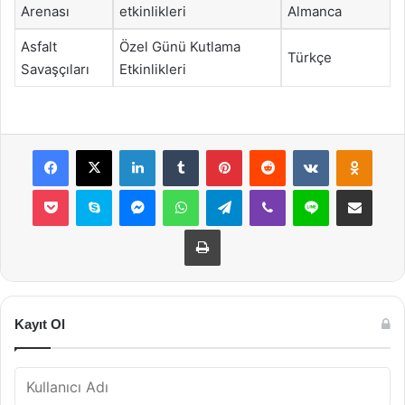
Arenası
etkinlikleri
Almanca
Asfalt
Özel Günü Kutlama
Türkçe
Savaşçıları
Etkinlikleri
Facebook
X
LinkedIn
Tumblr
Pinterest
Reddit
VKontakte
Odnok
Pocket
Skype
Messenger
WhatsApp
Telegram
Viber
Line
E-Posta ile payla
Yazdır
Kayıt Ol