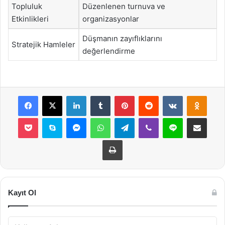
Topluluk
Düzenlenen turnuva ve
Etkinlikleri
organizasyonlar
Düşmanın zayıflıklarını
Stratejik Hamleler
değerlendirme
Facebook
X
LinkedIn
Tumblr
Pinterest
Reddit
VKontakte
Odnok
Pocket
Skype
Messenger
WhatsApp
Telegram
Viber
Line
E-Posta ile payla
Yazdır
Kayıt Ol