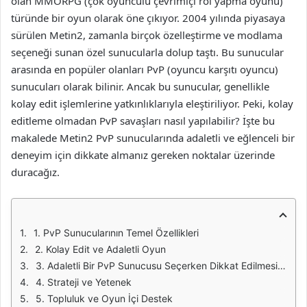
olan MMORPG (çok oyunculu çevrimiçi rol yapma oyunu)
türünde bir oyun olarak öne çıkıyor. 2004 yılında piyasaya
sürülen Metin2, zamanla birçok özelleştirme ve modlama
seçeneği sunan özel sunucularla dolup taştı. Bu sunucular
arasında en popüler olanları PvP (oyuncu karşıtı oyuncu)
sunucuları olarak bilinir. Ancak bu sunucular, genellikle
kolay edit işlemlerine yatkınlıklarıyla eleştiriliyor. Peki, kolay
editleme olmadan PvP savaşları nasıl yapılabilir? İşte bu
makalede Metin2 PvP sunucularında adaletli ve eğlenceli bir
deneyim için dikkate almanız gereken noktalar üzerinde
duracağız.
1. PvP Sunucularının Temel Özellikleri
2. Kolay Edit ve Adaletli Oyun
3. Adaletli Bir PvP Sunucusu Seçerken Dikkat Edilmesi Gerekenler
4. Strateji ve Yetenek
5. Topluluk ve Oyun İçi Destek