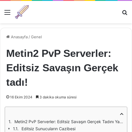
Menü
Ar
Anasayfa
/
Genel
Metin2 PvP Serverler:
Editsiz Savaşın Gerçek
tadı!
16 Ekim 2024
3 dakika okuma süresi
Metin2 PvP Serverler: Editsiz Savaşın Gerçek Tadını Yaşamak
Editsiz Sunucuların Cazibesi