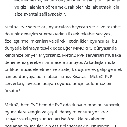
ve gizli alanları öğrenmek, rakiplerinizi alt etmek için
size avantaj sağlayacaktır.
Metin2 PvP serverları, oyunculara heyecan verici ve rekabet
dolu bir deneyim sunmaktadır. Yüksek rekabet seviyesi,
özelleştirme imkanları ve sürekli etkinlikler, oyuncuları bu
dünyada kalmaya teşvik eder. Eğer MMORPG dünyasında
kendinize bir yer arıyorsanız, Metin2 PvP serverları mutlaka
denemeniz gereken bir macera sunuyor. Arkadaşlarınızla
birlikte mücadele etmek ve stratejik düşünerek galip gelmek
için bu dünyaya adım atabilirsiniz. Kısacası, Metin2 PvP
serverları, heyecan arayan oyuncular için bulunmaz bir
fırsattır!
Metin2, hem PvE hem de PvP odaklı oyun modları sunarak,
oyunculara zengin ve çeşitli deneyimler sunuyor. PvP
(Player vs Player) sunucuları ise özellikle rekabetten
hoşlanan oyuncular için eşsiz bir seçenek oluşturuyor. Bu