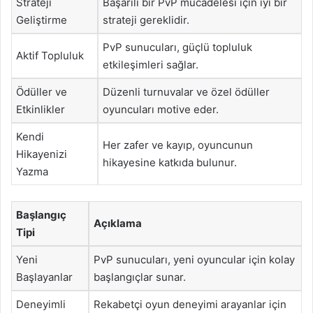
Strateji
Başarılı bir PvP mücadelesi için iyi bir
Geliştirme
strateji gereklidir.
PvP sunucuları, güçlü topluluk
Aktif Topluluk
etkileşimleri sağlar.
Ödüller ve
Düzenli turnuvalar ve özel ödüller
Etkinlikler
oyuncuları motive eder.
Kendi
Her zafer ve kayıp, oyuncunun
Hikayenizi
hikayesine katkıda bulunur.
Yazma
Başlangıç
Açıklama
Tipi
Yeni
PvP sunucuları, yeni oyuncular için kolay
Başlayanlar
başlangıçlar sunar.
Deneyimli
Rekabetçi oyun deneyimi arayanlar için