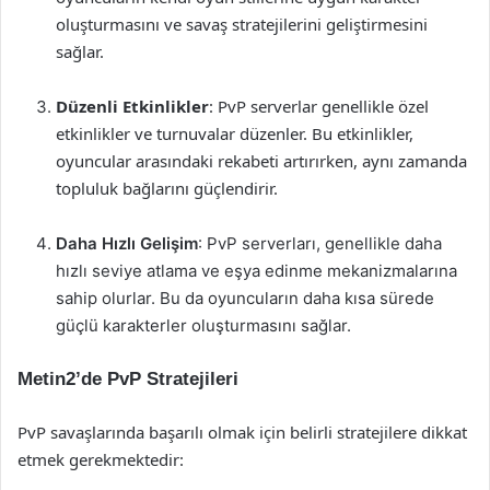
oluşturmasını ve savaş stratejilerini geliştirmesini
sağlar.
Düzenli Etkinlikler
: PvP serverlar genellikle özel
etkinlikler ve turnuvalar düzenler. Bu etkinlikler,
oyuncular arasındaki rekabeti artırırken, aynı zamanda
topluluk bağlarını güçlendirir.
Daha Hızlı Gelişim
: PvP serverları, genellikle daha
hızlı seviye atlama ve eşya edinme mekanizmalarına
sahip olurlar. Bu da oyuncuların daha kısa sürede
güçlü karakterler oluşturmasını sağlar.
Metin2’de PvP Stratejileri
PvP savaşlarında başarılı olmak için belirli stratejilere dikkat
etmek gerekmektedir: