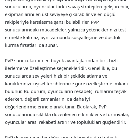
sunucularda, oyuncular farklı savaş stratejileri geliştirebilir,
ekipmanlarını en üst seviyeye çıkarabilir ve en güçlü
rakipleriyle karşılaşma şansı bulabilirler. PvP
sunucularındaki mücadeleler, yalnızca yeteneklerinizi test
etmekle kalmaz, aynı zamanda sosyalleşme ve dostluk
kurma fırsatları da sunar.
PvP sunucularının en büyük avantajlarından biri, hızlı
ilerleme ve özelleştirme seçenekleridir. Genellikle, bu
sunucularda seviyeleri hızlı bir şekilde atlama ve
karakterinizi kişisel tercihlerinize göre özelleştirme imkanı
bulunur. Bu durum, oyuncuların rekabetçi ruhlarını teşvik
ederken, değerli zamanlarını da daha iyi
değerlendirmelerine olanak tanır. Ek olarak, PvP
sunucularında sıklıkla düzenlenen etkinlikler ve turnuvalar,
oyuncular arası rekabeti artırır ve toplulukları güçlendirir.
PvP deneyiminin bir diğer önemli boyutu da stratejik