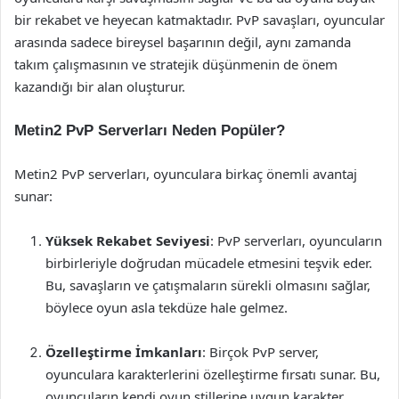
bir rekabet ve heyecan katmaktadır. PvP savaşları, oyuncular
arasında sadece bireysel başarının değil, aynı zamanda
takım çalışmasının ve stratejik düşünmenin de önem
kazandığı bir alan oluşturur.
Metin2 PvP Serverları Neden Popüler?
Metin2 PvP serverları, oyunculara birkaç önemli avantaj
sunar:
Yüksek Rekabet Seviyesi
: PvP serverları, oyuncuların
birbirleriyle doğrudan mücadele etmesini teşvik eder.
Bu, savaşların ve çatışmaların sürekli olmasını sağlar,
böylece oyun asla tekdüze hale gelmez.
Özelleştirme İmkanları
: Birçok PvP server,
oyunculara karakterlerini özelleştirme fırsatı sunar. Bu,
oyuncuların kendi oyun stillerine uygun karakter