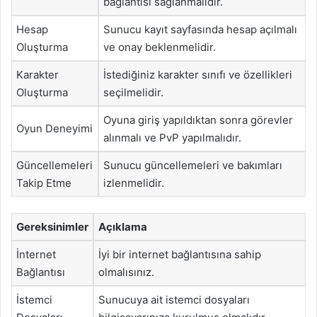
bağlantısı sağlanmalıdır.
Hesap
Sunucu kayıt sayfasında hesap açılmalı
Oluşturma
ve onay beklenmelidir.
Karakter
İstediğiniz karakter sınıfı ve özellikleri
Oluşturma
seçilmelidir.
Oyuna giriş yapıldıktan sonra görevler
Oyun Deneyimi
alınmalı ve PvP yapılmalıdır.
Güncellemeleri
Sunucu güncellemeleri ve bakımları
Takip Etme
izlenmelidir.
Gereksinimler
Açıklama
İnternet
İyi bir internet bağlantısına sahip
Bağlantısı
olmalısınız.
İstemci
Sunucuya ait istemci dosyaları