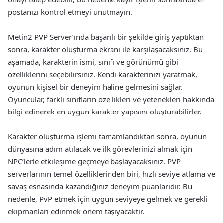
postanızı kontrol etmeyi unutmayın.
Metin2 PVP Server’ında başarılı bir şekilde giriş yaptıktan
sonra, karakter oluşturma ekranı ile karşılaşacaksınız. Bu
aşamada, karakterin ismi, sınıfı ve görünümü gibi
özelliklerini seçebilirsiniz. Kendi karakterinizi yaratmak,
oyunun kişisel bir deneyim haline gelmesini sağlar.
Oyuncular, farklı sınıfların özellikleri ve yetenekleri hakkında
bilgi edinerek en uygun karakter yapısını oluşturabilirler.
Karakter oluşturma işlemi tamamlandıktan sonra, oyunun
dünyasına adım atılacak ve ilk görevlerinizi almak için
NPC’lerle etkileşime geçmeye başlayacaksınız. PVP
serverlarının temel özelliklerinden biri, hızlı seviye atlama ve
savaş esnasında kazandığınız deneyim puanlarıdır. Bu
nedenle, PvP etmek için uygun seviyeye gelmek ve gerekli
ekipmanları edinmek önem taşıyacaktır.