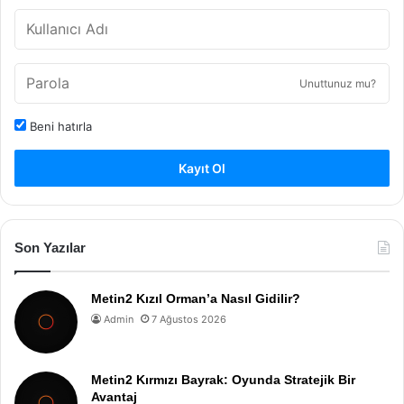
Unuttunuz mu?
Beni hatırla
Kayıt Ol
Son Yazılar
Metin2 Kızıl Orman’a Nasıl Gidilir?
Admin
7 Ağustos 2026
Metin2 Kırmızı Bayrak: Oyunda Stratejik Bir
Avantaj