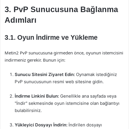
3. PvP Sunucusuna Bağlanma
Adımları
3.1. Oyun İndirme ve Yükleme
Metin2 PvP sunucusuna girmeden önce, oyunun istemcisini
indirmeniz gerekir. Bunun için:
Sunucu Sitesini Ziyaret Edin:
Oynamak istediğiniz
PvP sunucusunun resmi web sitesine gidin.
İndirme Linkini Bulun:
Genellikle ana sayfada veya
"İndir" sekmesinde oyun istemcisine olan bağlantıyı
bulabilirsiniz.
Yükleyici Dosyayı İndirin:
İndirilen dosyayı