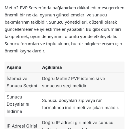
Metin2 PVP Server’ında bağlanırken dikkat edilmesi gereken
önemli bir nokta, oyunun güncellemeleri ve sunucu
bakımlarının takibidir. Sunucu yöneticileri, düzenli olarak
güncellemeler ve iyileştirmeler yapabilir. Bu gibi durumları
takip etmek, oyun deneyimini olumlu yönde etkileyebilir.
Sunucu forumları ve toplulukları, bu tür bilgilere erişim için
önemli kaynaklardır.
Aşama
Açıklama
İstemci ve
Doğru Metin2 PVP istemcisi ve
Sunucu Seçimi
sunucusu seçilmelidir.
Sunucu
Sunucu dosyaları zip veya rar
Dosyalarını
formatında indirilmeli ve çıkarılmalıdır.
İndirme
Doğru IP adresi girilmeli ve sunucu
IP Adresi Girişi