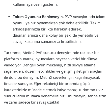
kullanmaya özen gösterin.
Takım Oyununu Benimseyin
: PVP savaşlarında takım
oyunu, yalnız oynamaktan çok daha etkilidir. Takım
arkadaşlarınızla birlikte hareket ederek,
düşmanlarınızı daha kolay bir şekilde yenebilir ve
savaşı kazanma şansınızı artırabilirsiniz.
Turkmmo, Metin2 PVP sunucu deneyiminde rakipsiz bir
platform sunarak, oyunculara heyecan verici bir dünya
vadediyor. Dengeli oyun mekaniği, hızlı seviye atlama
seçenekleri, düzenli etkinlikler ve gelişmiş iletişim araçları
ile dolu bu deneyim, Metin2 severler için kaçırılmayacak
fırsatlar sunuyor. Eğer rekabetçi bir ortamda güçlü
karakterinizle mücadele etmek istiyorsanız, Turkmmo PVP
sunucularını mutlaka denemelisiniz. Unutmayın, sahne sizin
ve zafer sadece bir savaş uzakta!