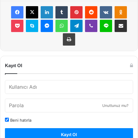
Facebook
X
LinkedIn
Tumblr
Pinterest
Reddit
VKontakte
Odnok
Pocket
Skype
Messenger
WhatsApp
Telegram
Viber
Line
E-Posta ile payla
Yazdır
Kayıt Ol
Unuttunuz mu?
Beni hatırla
Kayıt Ol