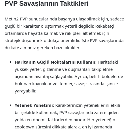
PVP Savaşlarının Taktikleri
Metin2 PVP sunucularında başarıya ulaşabilmek için, sadece
güçlü bir karakter oluşturmak yeterli değildir. Rekabetçi
ortamlarda hayatta kalmak ve rakipleri alt etmek için
stratejik düşünmek oldukça önemlidir. İşte PVP savaşlarında
dikkate almanız gereken bazı taktikler:
Haritanın Güçlü Noktalarını Kullanın
: Haritadaki
yüksek yerler, gizlenme ve düşmanları takip etme
açısından avantaj sağlayabilir. Ayrıca, belirli bölgelerde
bulunan kaynaklar ve itemler, savaş sırasında işinize
yarayabilir.
Yetenek Yönetimi
: Karakterinizin yeteneklerini etkili
bir şekilde kullanmak, PVP savaşlarında zafere giden
yolda en önemli faktörlerden biridir. Her yeteneğin
cooldown süresini dikkate alarak, en iyi zamanda