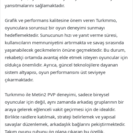
yansıtmalarını sağlamaktadır.
Grafik ve performans kalitesine önem veren Turkmmo,
oyunculara sorunsuz bir oyun deneyimi sunmayı
hedeflemektedir. Sunucunun hızı ve yanıt verme süresi,
kullanıcıların memnuniyetini artırmakta ve savaş sırasında
yaşanabilecek gecikmelerin önüne geçmektedir. Bu durum,
rekabetçi ortamda avantaj elde etmek isteyen oyuncular için
oldukça önemlidir. Ayrıca, güncel teknolojilere dayanan
sistem altyapısı, oyun performansını üst seviyeye
çıkarmaktadır.
Turkmmo ile Metin2 PVP deneyimi, sadece bireysel
oyuncular için değil, aynı zamanda arkadaş gruplarının bir
araya gelerek eğlenceli vakit geçirmesi için de idealdir.
Birlikte raidlere katılmak, strateji belirlemek ve yapısal
savaşlar düzenlemek, arkadaşlık bağlarını pekiştirmektedir.
Takım oyunu ruhunu ön plana çıkaran bu özellik,