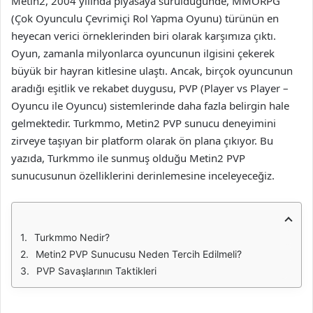
Metin2, 2004 yılında piyasaya sürüldüğünde, MMORPG
(Çok Oyunculu Çevrimiçi Rol Yapma Oyunu) türünün en
heyecan verici örneklerinden biri olarak karşımıza çıktı.
Oyun, zamanla milyonlarca oyuncunun ilgisini çekerek
büyük bir hayran kitlesine ulaştı. Ancak, birçok oyuncunun
aradığı eşitlik ve rekabet duygusu, PVP (Player vs Player –
Oyuncu ile Oyuncu) sistemlerinde daha fazla belirgin hale
gelmektedir. Turkmmo, Metin2 PVP sunucu deneyimini
zirveye taşıyan bir platform olarak ön plana çıkıyor. Bu
yazıda, Turkmmo ile sunmuş olduğu Metin2 PVP
sunucusunun özelliklerini derinlemesine inceleyeceğiz.
Turkmmo Nedir?
Metin2 PVP Sunucusu Neden Tercih Edilmeli?
PVP Savaşlarının Taktikleri