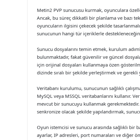
Metin2 PVP sunucusu kurmak, oyunculara özelleş
Ancak, bu süreç dikkatli bir planlama ve bazı tekni
oyuncuların ilgisini çekecek şekilde tasarlanm
sunucunun hangi tür içeriklerle destekleneceğine d
Sunucu dosyalarını temin etmek, kurulum adımlar
bulunmaktadır, fakat güvenilir ve güncel dosyal
için orijinal dosyaları kullanmaya özen gösterilme
dizinde sıralı bir şekilde yerleştirmek ve gerekli
Veritabanı kurulumu, sunucunun sağlıklı çalışmas
MySQL veya MSSQL veritabanlarını kullanır. Ver
mevcut bir sunucuyu kullanmak gerekmektedir. V
senkronize olacak şekilde yapılandırmak, sunucu
Oyun istemcisi ve sunucu arasında sağlıklı bir ba
ayarlar, IP adresleri, port numaraları ve diğer ö