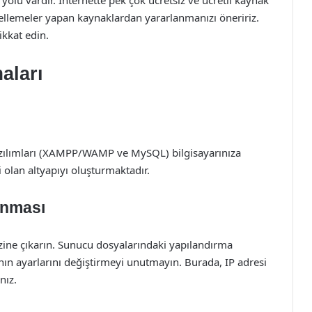
olu vardır. İnternette pek çok ücretsiz ve ücretli kaynak
ellemeler yapan kaynaklardan yararlanmanızı öneririz.
kkat edin.
aları
yazılımları (XAMPP/WAMP ve MySQL) bilgisayarınıza
 olan altyapıyı oluşturmaktadır.
anması
dizine çıkarın. Sunucu dosyalarındaki yapılandırma
ın ayarlarını değiştirmeyi unutmayın. Burada, IP adresi
nız.