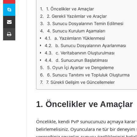
Skype
1. Öncelikler ve Amaçlar
E-Posta ile paylaş
2. Gerekli Yazılımlar ve Araçlar
3. Sunucu Dosyalarının Temin Edilmesi
Yazdır
4. Sunucu Kurulum Aşamaları
a. Yazılımların Yüklenmesi
b. Sunucu Dosyalarının Ayarlanması
c. Veritabanının Oluşturulması
d. Sunucunun Başlatılması
5. Oyun İçi Ayarlar ve Dengeleme
6. Sunucu Tanıtımı ve Topluluk Oluşturma
7. Sürekli Gelişim ve Güncellemeler
1. Öncelikler ve Amaçlar
Öncelikle, kendi PvP sunucunuzu açmaya karar
belirlemelisiniz. Oyunculara ne tür bir deneyim
vereceğiniz cevaplar, sunucu özelliklerinizi beli