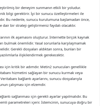
tirilmiş bir deneyim sunmanın etkili bir yoludur.
k bilgi gerektirir. İyi bir sunucu özelleştirmeleri ile
alıdır. Bu nedenle, sunucu kurulumuna başlamadan önce,
air bir strateji geliştirmeniz faydalı olacaktır.
ının ilk aşamasını oluşturur. İnternette birçok kaynak
arı bulmak önemlidir. Yasal sorunlarla karşılaşmamak
lidir. Gerekli dosyaları aldıktan sonra, bunları bir
 yazılımlarla ilişkilendirmek gerekecektir.
ı için kritik bir adımdır. Metin2 sunucuları genellikle
itabanı hizmetini sağlayan bir sunucu kurmak veya
eritabanı bağlantı ayarlarını, sunucu dosyalarıyla
nun çalışması için elzemdir.
ğlantı sağlanması için gerekli ayarlar yapılmalıdır. Bu
nemli parametreleri içerir. İstemcinin, sunucuya doğru bir