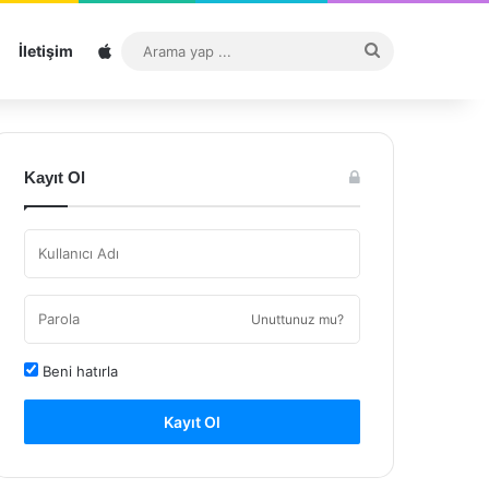
Sitemap
Arama
İletişim
yap
...
Kayıt Ol
Unuttunuz mu?
Beni hatırla
Kayıt Ol