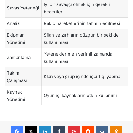
İyi bir savaşçı olmak için gerekli
Savaş Yeteneği
beceriler
Analiz
Rakip hareketlerinin tahmin edilmesi
Ekipman
Silah ve zırhların düzgün bir şekilde
Yönetimi
kullanılması
Yeteneklerin en verimli zamanda
Zamanlama
kullanılması
Takım
Klan veya grup içinde işbirliği yapma
Çalışması
Kaynak
Oyun içi kaynakların etkin kullanımı
Yönetimi
Facebook
X
LinkedIn
Tumblr
Pinterest
Reddit
VKontakte
Odnok