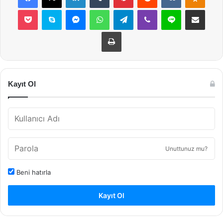
Pocket
Skype
Messenger
WhatsApp
Telegram
Viber
Line
E-Posta ile payla
Yazdır
Kayıt Ol
Unuttunuz mu?
Beni hatırla
Kayıt Ol