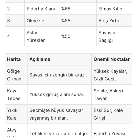
2
Ejderha Klanı
%65
Elmas Kılıç
3
Ölmezler
%55
Ateş Zırhı
Aslan
Savaşcı
4
%50
Yürekler
Başlığı
Harita
Açıklama
Önemli Noktalar
Gölge
Yüksek Kayalar,
Savaş için zengin bir arazi.
Ormanı
Gizli Geçit
Kaya
Şelale, Askeri
Yüksek görüş alanı sunar.
Tepesi
Tawan
Yıkık
Geçmişte büyük savaşlar
Eski Sur, Kale
Kale
yaşanmış bir alan.
Girişi
Ateş
Tehlikeli ve zorlu bir bölge.
Ejderha Yuvası