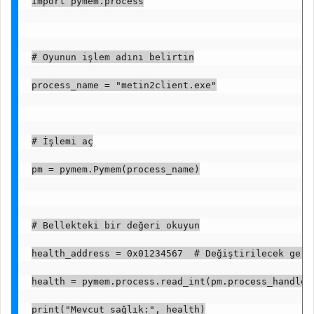
import pymem.process
# Oyunun işlem adını belirtin
process_name = "metin2client.exe"
# İşlemi aç
pm = pymem.Pymem(process_name)
# Bellekteki bir değeri okuyun
health_address = 0x01234567  # Değiştirilecek gerç
health = pymem.process.read_int(pm.process_handle,
print("Mevcut sağlık:", health)