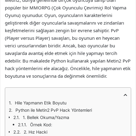
Metin2, dünya genelinde birçok oyuncuya sahip olan
popüler bir MMORPG (Çok Oyunculu Çevrimiçi Rol Yapma
Oyunu) oyunudur. Oyun, oyuncuların karakterlerini
geliştirerek diğer oyuncularla savaşmalarını ve zindanları
keşfetmelerini sağlayan zengin bir evrene sahiptir. PvP
(Player versus Player) savaşları, bu oyunun en heyecan
verici unsurlarından biridir. Ancak, bazı oyuncular bu
savaşlarda avantaj elde etmek için hile yapmayı tercih
edebilir. Bu makalede Python kullanarak yapılan Metin2 PvP
hack yöntemlerini ele alacağız. Öncelikle, hile yapmanın etik
boyutuna ve sonuçlarına da değinmek önemlidir.
Hile Yapmanın Etik Boyutu
Python ile Metin2 PvP Hack Yöntemleri
1. Bellek Okuma/Yazma
Örnek Kod:
2. Hız Hacki