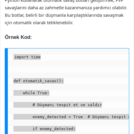
Python kullanarak otomatik savaş botları geliştirmek, PvP
savaşlarını daha az zahmetle kazanmanıza yardımcı olabilir.
Bu botlar, belirli bir düşmanla karşılaştıklarında savaşmak
için otomatik olarak tetiklenebilir.
Örnek Kod:
import time
def otomatik_savas():
    while True:
        # Düşmanı tespit et ve saldır
        enemy_detected = True  # Düşmanı tespit et
        if enemy_detected: