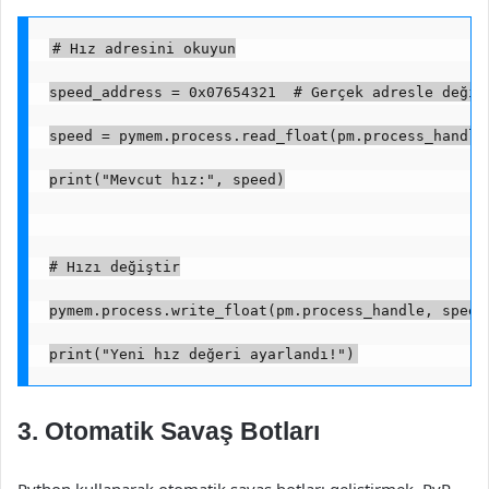
# Hız adresini okuyun
speed_address = 0x07654321  # Gerçek adresle değiş
speed = pymem.process.read_float(pm.process_handle
print("Mevcut hız:", speed)
# Hızı değiştir
pymem.process.write_float(pm.process_handle, speed
print("Yeni hız değeri ayarlandı!")
3. Otomatik Savaş Botları