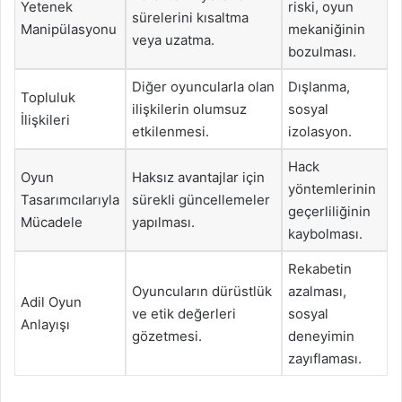
Yetenek
riski, oyun
sürelerini kısaltma
Manipülasyonu
mekaniğinin
veya uzatma.
bozulması.
Diğer oyuncularla olan
Dışlanma,
Topluluk
ilişkilerin olumsuz
sosyal
İlişkileri
etkilenmesi.
izolasyon.
Hack
Oyun
Haksız avantajlar için
yöntemlerinin
Tasarımcılarıyla
sürekli güncellemeler
geçerliliğinin
Mücadele
yapılması.
kaybolması.
Rekabetin
Oyuncuların dürüstlük
azalması,
Adil Oyun
ve etik değerleri
sosyal
Anlayışı
gözetmesi.
deneyimin
zayıflaması.