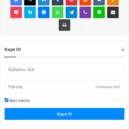
Pocket
Skype
Messenger
WhatsApp
Telegram
Viber
Line
E-Posta ile payla
Yazdır
Kayıt Ol
Unuttunuz mu?
Beni hatırla
Kayıt Ol