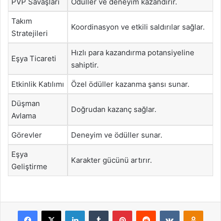
PVP Savaşları
Ödüller ve deneyim kazandırır.
Takım
Koordinasyon ve etkili saldırılar sağlar.
Stratejileri
Hızlı para kazandırma potansiyeline
Eşya Ticareti
sahiptir.
Etkinlik Katılımı
Özel ödüller kazanma şansı sunar.
Düşman
Doğrudan kazanç sağlar.
Avlama
Görevler
Deneyim ve ödüller sunar.
Eşya
Karakter gücünü artırır.
Geliştirme
Facebook
X
LinkedIn
Tumblr
Pinterest
Reddit
VKontakte
Odnok