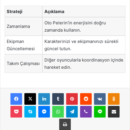
Strateji
Açıklama
Oto Pelerin’in enerjisini doğru
Zamanlama
zamanda kullanın.
Ekipman
Karakterinizi ve ekipmanınızı sürekli
Güncellemesi
güncel tutun.
Diğer oyuncularla koordinasyon içinde
Takım Çalışması
hareket edin.
Facebook
X
LinkedIn
Tumblr
Pinterest
Reddit
VKontakte
Odnok
Pocket
Skype
Messenger
WhatsApp
Telegram
Viber
Line
E-Posta ile payla
Yazdır