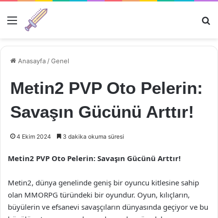
Menü
Ar
Anasayfa
/
Genel
Metin2 PVP Oto Pelerin:
Savaşın Gücünü Arttır!
4 Ekim 2024
3 dakika okuma süresi
Metin2 PVP Oto Pelerin: Savaşın Gücünü Arttır!
Metin2, dünya genelinde geniş bir oyuncu kitlesine sahip
olan MMORPG türündeki bir oyundur. Oyun, kılıçların,
büyülerin ve efsanevi savaşçıların dünyasında geçiyor ve bu