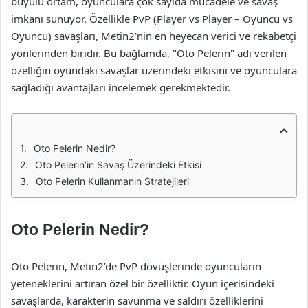
büyülü ortam, oyunculara çok sayıda mücadele ve savaş
imkanı sunuyor. Özellikle PvP (Player vs Player – Oyuncu vs
Oyuncu) savaşları, Metin2’nin en heyecan verici ve rekabetçi
yönlerinden biridir. Bu bağlamda, "Oto Pelerin" adı verilen
özelliğin oyundaki savaşlar üzerindeki etkisini ve oyunculara
sağladığı avantajları incelemek gerekmektedir.
Oto Pelerin Nedir?
Oto Pelerin’in Savaş Üzerindeki Etkisi
Oto Pelerin Kullanmanın Stratejileri
Oto Pelerin Nedir?
Oto Pelerin, Metin2’de PvP dövüşlerinde oyuncuların
yeteneklerini artıran özel bir özelliktir. Oyun içerisindeki
savaşlarda, karakterin savunma ve saldırı özelliklerini