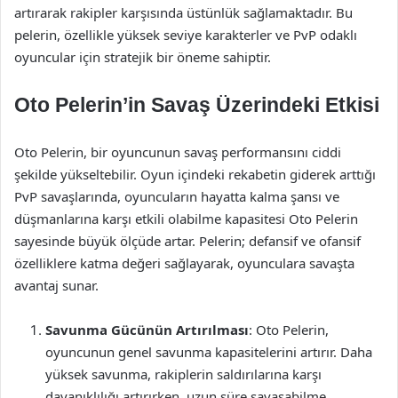
artırarak rakipler karşısında üstünlük sağlamaktadır. Bu
pelerin, özellikle yüksek seviye karakterler ve PvP odaklı
oyuncular için stratejik bir öneme sahiptir.
Oto Pelerin’in Savaş Üzerindeki Etkisi
Oto Pelerin, bir oyuncunun savaş performansını ciddi
şekilde yükseltebilir. Oyun içindeki rekabetin giderek arttığı
PvP savaşlarında, oyuncuların hayatta kalma şansı ve
düşmanlarına karşı etkili olabilme kapasitesi Oto Pelerin
sayesinde büyük ölçüde artar. Pelerin; defansif ve ofansif
özelliklere katma değeri sağlayarak, oyunculara savaşta
avantaj sunar.
Savunma Gücünün Artırılması
: Oto Pelerin,
oyuncunun genel savunma kapasitelerini artırır. Daha
yüksek savunma, rakiplerin saldırılarına karşı
dayanıklılığı artırırken, uzun süre savaşabilme